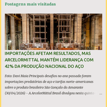
á
b
s
t
e
Postagens mais visitadas
o
A
e
r
o
p
r
k
p
i
o
s
IMPORTAÇÕES AFETAM RESULTADOS, MAS
ARCELORMITTAL MANTÉM LIDERANÇA COM
42% DA PRODUÇÃO NACIONAL DO AÇO
Foto: Davi Maia Principais desafios no ano passado foram
importações predatórias de aço e tarifas norte-americanas
sobre o produto brasileiro São Gonçalo do Amarante
(30/04/2026) - A ArcelorMittal Brasil divulgou nesta quinta-
feira (30/04/2026) seus resultados financeiros e operacionais
consolidados (*) relativos ao exercício de 2025. As importações