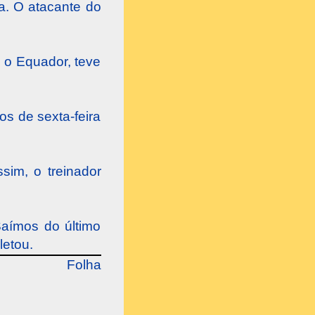
a. O
atacante do
a o Equador, teve
os de sexta-feira
sim, o treinador
Saímos do último
letou.
Folha