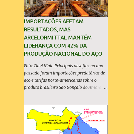
IMPORTAÇÕES AFETAM
RESULTADOS, MAS
ARCELORMITTAL MANTÉM
LIDERANÇA COM 42% DA
PRODUÇÃO NACIONAL DO AÇO
Foto: Davi Maia Principais desafios no ano
passado foram importações predatórias de
aço e tarifas norte-americanas sobre o
produto brasileiro São Gonçalo do Amarante
(30/04/2026) - A ArcelorMittal Brasil
divulgou nesta quinta-feira (30/04/2026)
seus resultados financeiros e operacionais
consolidados (*) relativos ao exercício de
2025. As importações predatórias,
sobretudo da China, e as tarifas impostas