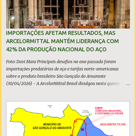
IMPORTAÇÕES AFETAM RESULTADOS, MAS
ARCELORMITTAL MANTÉM LIDERANÇA COM
42% DA PRODUÇÃO NACIONAL DO AÇO
Foto: Davi Maia Principais desafios no ano passado foram
importações predatórias de aço e tarifas norte-americanas
sobre o produto brasileiro São Gonçalo do Amarante
(30/04/2026) - A ArcelorMittal Brasil divulgou nesta quinta-
feira (30/04/2026) seus resultados financeiros e operacionais
consolidados (*) relativos ao exercício de 2025. As importações
predatórias, sobretudo da China, e as tarifas impostas pelo
Governo dos Estados Unidos afetaram os resultados financeiros
e operacionais da organização e de todo o setor do aço brasileiro.
Ainda assim, a empresa manteve-se como líder no Brasil, com
42% da produção nacional de aço bruto, os investimentos