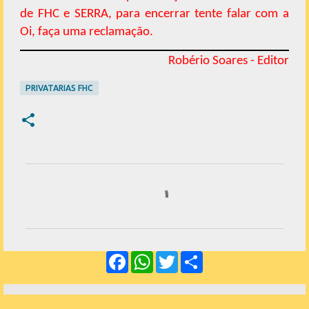
de FHC e SERRA, para encerrar tente falar com a
Oi, faça uma reclamação.
Robério Soares - Editor
PRIVATARIAS FHC
C
o
m
e
F
W
T
S
n
a
h
w
h
c
a
i
a
t
e
t
t
r
á
b
s
t
e