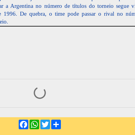
ar a Argentina no número de títulos do torneio segue 
de 1996. De quebra, o time pode passar o rival no núm
eio.
F
W
T
S
a
h
w
h
c
a
i
a