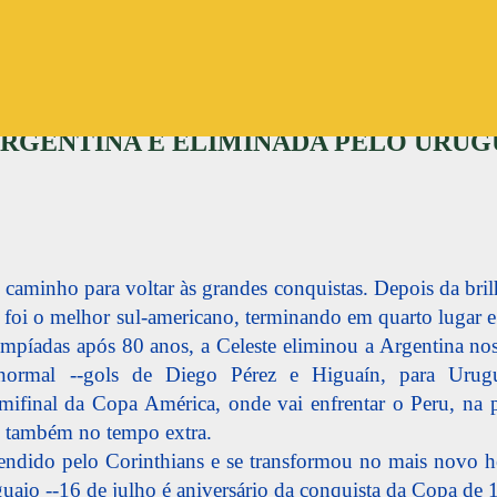
Pular para o conteúdo principal
ARGENTINA É ELIMINADA PELO URUG
u caminho para voltar às grandes conquistas. Depois da br
i o melhor sul-americano, terminando em quarto lugar e c
impíadas após 80 anos, a Celeste eliminou a Argentina nos
rmal --gols de Diego Pérez e Higuaín, para Urugua
mifinal da Copa América, onde vai enfrentar o Peru, na p
, também no tempo extra.
endido pelo Corinthians e se transformou no mais novo he
guaio --16 de julho é aniversário da conquista da Copa de 