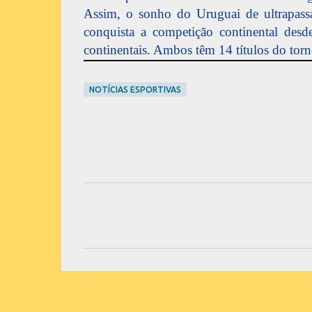
Assim, o sonho do Uruguai de ultrapass
conquista a competição continental des
continentais. Ambos têm 14 títulos do torn
NOTÍCIAS ESPORTIVAS
C
o
m
e
n
t