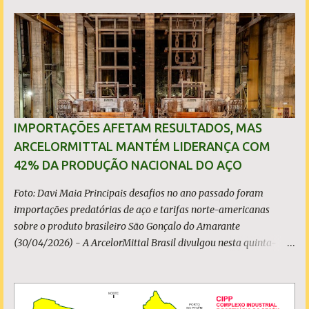
k
p
i
o
s
IMPORTAÇÕES AFETAM RESULTADOS, MAS
ARCELORMITTAL MANTÉM LIDERANÇA COM
42% DA PRODUÇÃO NACIONAL DO AÇO
Foto: Davi Maia Principais desafios no ano passado foram
importações predatórias de aço e tarifas norte-americanas
sobre o produto brasileiro São Gonçalo do Amarante
(30/04/2026) - A ArcelorMittal Brasil divulgou nesta quinta-
feira (30/04/2026) seus resultados financeiros e operacionais
consolidados (*) relativos ao exercício de 2025. As importações
predatórias, sobretudo da China, e as tarifas impostas pelo
Governo dos Estados Unidos afetaram os resultados financeiros