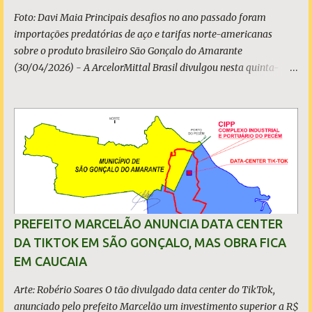
Foto: Davi Maia Principais desafios no ano passado foram
importações predatórias de aço e tarifas norte-americanas
sobre o produto brasileiro São Gonçalo do Amarante
(30/04/2026) - A ArcelorMittal Brasil divulgou nesta quinta-
feira (30/04/2026) seus resultados financeiros e operacionais
consolidados (*) relativos ao exercício de 2025. As importações
predatórias, sobretudo da China, e as tarifas impostas pelo
Governo dos Estados Unidos afetaram os resultados financeiros
e operacionais da organização e de todo o setor do aço brasileiro.
Ainda assim, a empresa manteve-se como líder no Brasil, com
42% da produção nacional de aço bruto, os investimentos
programados e permaneceu firme em seus valores de segurança,
sustentabilidade, qualidade e liderança. A produção total de aço
PREFEITO MARCELÃO ANUNCIA DATA CENTER
somou 15,14 milhões de toneladas – um recuo de 1,3% em
DA TIKTOK EM SÃO GONÇALO, MAS OBRA FICA
relação a 2024. A produção de minério de ferro atingiu 2,34
EM CAUCAIA
milhões de toneladas, montante 18,3% menor que 2024. Neste
caso, o resultado foi impactado pela trans...
Arte: Robério Soares O tão divulgado data center do TikTok,
anunciado pelo prefeito Marcelão um investimento superior a R$