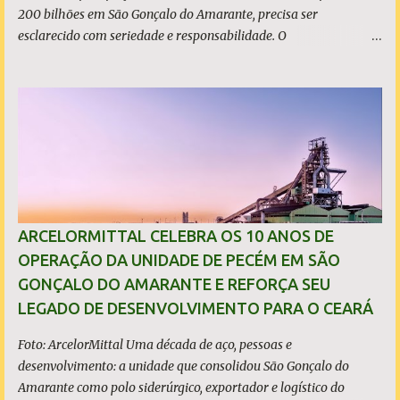
200 bilhões em São Gonçalo do Amarante, precisa ser
esclarecido com seriedade e responsabilidade. O
empreendimento não está localizado dentro dos limites do
município, mas no município de Caucaia Diante desse fato
objetivo, restam apenas duas hipóteses: ou o prefeito tenta
induzir a população ao erro, atribuindo a São Gonçalo um
investimento que não lhe pertence, ou desconhece os limites
territoriais do município que governa. Em qualquer dos casos, a
situação é grave. A população tem direito à informação correta,
transparente e sem propaganda enganosa, sobretudo quando
investimentos bilionários são usados como vitrine política. O que
ARCELORMITTAL CELEBRA OS 10 ANOS DE
é, de fato, o CIPP O Complexo Industrial e Portuário do Pecém
OPERAÇÃO DA UNIDADE DE PECÉM EM SÃO
(CIPP) está situado parcialmente nos municípios de São Gonçalo
GONÇALO DO AMARANTE E REFORÇA SEU
do Amarante e de Caucaia, conforme demonstram o mapa
LEGADO DE DESENVOLVIMENTO PARA O CEARÁ
acima. Embora a Vila (ou distrito) do Pecém pertença a Sã...
Foto: ArcelorMittal Uma década de aço, pessoas e
desenvolvimento: a unidade que consolidou São Gonçalo do
Amarante como polo siderúrgico, exportador e logístico do