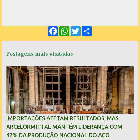
o
m
e
F
W
T
S
n
a
h
w
h
c
a
i
a
t
e
t
t
r
á
b
s
t
e
Postagens mais visitadas
o
A
e
r
o
p
r
k
p
i
o
s
IMPORTAÇÕES AFETAM RESULTADOS, MAS
ARCELORMITTAL MANTÉM LIDERANÇA COM
42% DA PRODUÇÃO NACIONAL DO AÇO