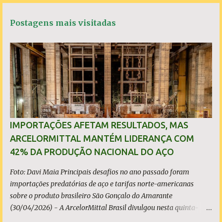
t
e
t
t
r
á
b
s
t
e
Postagens mais visitadas
o
A
e
r
o
p
r
k
p
i
o
s
IMPORTAÇÕES AFETAM RESULTADOS, MAS
ARCELORMITTAL MANTÉM LIDERANÇA COM
42% DA PRODUÇÃO NACIONAL DO AÇO
Foto: Davi Maia Principais desafios no ano passado foram
importações predatórias de aço e tarifas norte-americanas
sobre o produto brasileiro São Gonçalo do Amarante
(30/04/2026) - A ArcelorMittal Brasil divulgou nesta quinta-
feira (30/04/2026) seus resultados financeiros e operacionais