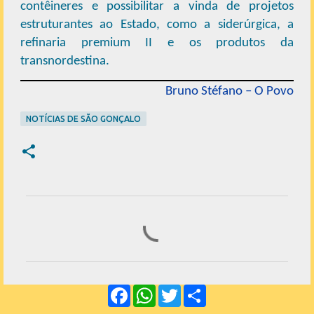
contêineres e possibilitar a vinda de projetos
estruturantes ao Estado, como a siderúrgica, a
refinaria premium II e os produtos da
transnordestina.
Bruno Stéfano – O Povo
NOTÍCIAS DE SÃO GONÇALO
C
o
m
e
F
W
T
S
n
a
h
w
h
c
a
i
a