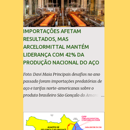
IMPORTAÇÕES AFETAM
RESULTADOS, MAS
ARCELORMITTAL MANTÉM
LIDERANÇA COM 42% DA
PRODUÇÃO NACIONAL DO AÇO
Foto: Davi Maia Principais desafios no ano
passado foram importações predatórias de
aço e tarifas norte-americanas sobre o
produto brasileiro São Gonçalo do Amarante
(30/04/2026) - A ArcelorMittal Brasil
divulgou nesta quinta-feira (30/04/2026)
seus resultados financeiros e operacionais
consolidados (*) relativos ao exercício de