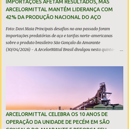
IMPORTAÇÕES AFETAM RESULTADOS, MAS
ARCELORMITTAL MANTÉM LIDERANÇA COM
42% DA PRODUÇÃO NACIONAL DO AÇO
Foto: Davi Maia Principais desafios no ano passado foram
importações predatórias de aço e tarifas norte-americanas
sobre o produto brasileiro São Gonçalo do Amarante
(30/04/2026) - A ArcelorMittal Brasil divulgou nesta quinta-
feira (30/04/2026) seus resultados financeiros e operacionais
consolidados (*) relativos ao exercício de 2025. As importações
predatórias, sobretudo da China, e as tarifas impostas pelo
Governo dos Estados Unidos afetaram os resultados financeiros
e operacionais da organização e de todo o setor do aço brasileiro.
Ainda assim, a empresa manteve-se como líder no Brasil, com
42% da produção nacional de aço bruto, os investimentos
programados e permaneceu firme em seus valores de segurança,
sustentabilidade, qualidade e liderança. A produção total de aço
ARCELORMITTAL CELEBRA OS 10 ANOS DE
somou 15,14 milhões de toneladas – um recuo de 1,3% em
OPERAÇÃO DA UNIDADE DE PECÉM EM SÃO
relação a 2024. A produção de minério de ferro atingiu 2,34