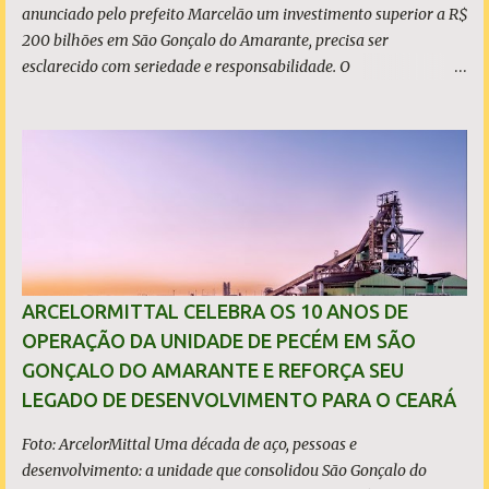
anunciado pelo prefeito Marcelão um investimento superior a R$
200 bilhões em São Gonçalo do Amarante, precisa ser
esclarecido com seriedade e responsabilidade. O
empreendimento não está localizado dentro dos limites do
município, mas no município de Caucaia Diante desse fato
objetivo, restam apenas duas hipóteses: ou o prefeito tenta
induzir a população ao erro, atribuindo a São Gonçalo um
investimento que não lhe pertence, ou desconhece os limites
territoriais do município que governa. Em qualquer dos casos, a
situação é grave. A população tem direito à informação correta,
transparente e sem propaganda enganosa, sobretudo quando
investimentos bilionários são usados como vitrine política. O que
ARCELORMITTAL CELEBRA OS 10 ANOS DE
é, de fato, o CIPP O Complexo Industrial e Portuário do Pecém
OPERAÇÃO DA UNIDADE DE PECÉM EM SÃO
(CIPP) está situado parcialmente nos municípios de São Gonçalo
GONÇALO DO AMARANTE E REFORÇA SEU
do Amarante e de Caucaia, conforme demonstram o mapa
LEGADO DE DESENVOLVIMENTO PARA O CEARÁ
acima. Embora a Vila (ou distrito) do Pecém pertença a Sã...
Foto: ArcelorMittal Uma década de aço, pessoas e
desenvolvimento: a unidade que consolidou São Gonçalo do