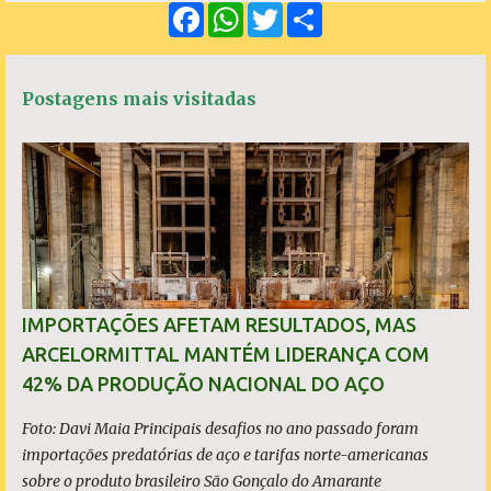
F
W
T
S
n
a
h
w
h
c
a
i
a
t
e
t
t
r
á
b
s
t
e
Postagens mais visitadas
o
A
e
r
o
p
r
k
p
i
o
s
IMPORTAÇÕES AFETAM RESULTADOS, MAS
ARCELORMITTAL MANTÉM LIDERANÇA COM
42% DA PRODUÇÃO NACIONAL DO AÇO
Foto: Davi Maia Principais desafios no ano passado foram
importações predatórias de aço e tarifas norte-americanas
sobre o produto brasileiro São Gonçalo do Amarante