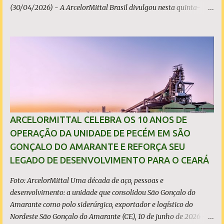
(30/04/2026) - A ArcelorMittal Brasil divulgou nesta quinta-
feira (30/04/2026) seus resultados financeiros e operacionais
consolidados (*) relativos ao exercício de 2025. As importações
predatórias, sobretudo da China, e as tarifas impostas pelo
Governo dos Estados Unidos afetaram os resultados financeiros
e operacionais da organização e de todo o setor do aço brasileiro.
Ainda assim, a empresa manteve-se como líder no Brasil, com
42% da produção nacional de aço bruto, os investimentos
programados e permaneceu firme em seus valores de segurança,
sustentabilidade, qualidade e liderança. A produção total de aço
ARCELORMITTAL CELEBRA OS 10 ANOS DE
somou 15,14 milhões de toneladas – um recuo de 1,3% em
OPERAÇÃO DA UNIDADE DE PECÉM EM SÃO
relação a 2024. A produção de minério de ferro atingiu 2,34
GONÇALO DO AMARANTE E REFORÇA SEU
milhões de toneladas, montante 18,3% menor que 2024. Neste
LEGADO DE DESENVOLVIMENTO PARA O CEARÁ
caso, o resultado foi impactado pela trans...
Foto: ArcelorMittal Uma década de aço, pessoas e
desenvolvimento: a unidade que consolidou São Gonçalo do
Amarante como polo siderúrgico, exportador e logístico do
Nordeste São Gonçalo do Amarante (CE), 10 de junho de 2026 - A