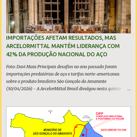
s
IMPORTAÇÕES AFETAM RESULTADOS, MAS
ARCELORMITTAL MANTÉM LIDERANÇA COM
42% DA PRODUÇÃO NACIONAL DO AÇO
Foto: Davi Maia Principais desafios no ano passado foram
importações predatórias de aço e tarifas norte-americanas
sobre o produto brasileiro São Gonçalo do Amarante
(30/04/2026) - A ArcelorMittal Brasil divulgou nesta quinta-
feira (30/04/2026) seus resultados financeiros e operacionais
consolidados (*) relativos ao exercício de 2025. As importações
predatórias, sobretudo da China, e as tarifas impostas pelo
Governo dos Estados Unidos afetaram os resultados financeiros
e operacionais da organização e de todo o setor do aço brasileiro.
Ainda assim, a empresa manteve-se como líder no Brasil, com