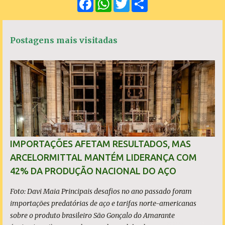
F
W
T
S
n
a
h
w
h
c
a
i
a
t
e
t
t
r
á
b
s
t
e
Postagens mais visitadas
o
A
e
r
o
p
r
k
p
i
o
s
IMPORTAÇÕES AFETAM RESULTADOS, MAS
ARCELORMITTAL MANTÉM LIDERANÇA COM
42% DA PRODUÇÃO NACIONAL DO AÇO
Foto: Davi Maia Principais desafios no ano passado foram
importações predatórias de aço e tarifas norte-americanas
sobre o produto brasileiro São Gonçalo do Amarante