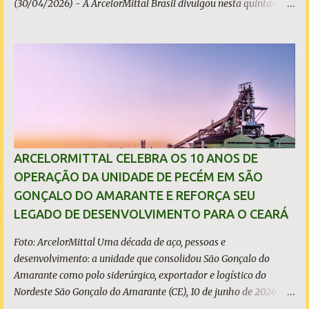
(30/04/2026) - A ArcelorMittal Brasil divulgou nesta quinta-
feira (30/04/2026) seus resultados financeiros e operacionais
consolidados (*) relativos ao exercício de 2025. As importações
predatórias, sobretudo da China, e as tarifas impostas pelo
Governo dos Estados Unidos afetaram os resultados financeiros
e operacionais da organização e de todo o setor do aço brasileiro.
Ainda assim, a empresa manteve-se como líder no Brasil, com
42% da produção nacional de aço bruto, os investimentos
programados e permaneceu firme em seus valores de segurança,
sustentabilidade, qualidade e liderança. A produção total de aço
ARCELORMITTAL CELEBRA OS 10 ANOS DE
somou 15,14 milhões de toneladas – um recuo de 1,3% em
OPERAÇÃO DA UNIDADE DE PECÉM EM SÃO
relação a 2024. A produção de minério de ferro atingiu 2,34
GONÇALO DO AMARANTE E REFORÇA SEU
milhões de toneladas, montante 18,3% menor que 2024. Neste
LEGADO DE DESENVOLVIMENTO PARA O CEARÁ
caso, o resultado foi impactado pela trans...
Foto: ArcelorMittal Uma década de aço, pessoas e
desenvolvimento: a unidade que consolidou São Gonçalo do
Amarante como polo siderúrgico, exportador e logístico do
Nordeste São Gonçalo do Amarante (CE), 10 de junho de 2026 - A
ArcelorMittal Pecém completa 10 anos de operação nesta