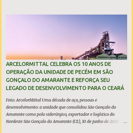
empreendimento não está localizado dentro dos limites do
município, mas no município de Caucaia Diante desse fato
objetivo, restam apenas duas hipóteses: ou o prefeito tenta
induzir a população ao erro, atribuindo a São Gonçalo um
investimento que não lhe pertence, ou desconhece os limites
territoriais do município que governa. Em qualquer dos casos, a
situação é grave. A população tem direito à informação correta,
transparente e sem propaganda enganosa, sobretudo quando
investimentos bilionários são usados como vitrine política. O que
ARCELORMITTAL CELEBRA OS 10 ANOS DE
é, de fato, o CIPP O Complexo Industrial e Portuário do Pecém
OPERAÇÃO DA UNIDADE DE PECÉM EM SÃO
(CIPP) está situado parcialmente nos municípios de São Gonçalo
GONÇALO DO AMARANTE E REFORÇA SEU
do Amarante e de Caucaia, conforme demonstram o mapa
LEGADO DE DESENVOLVIMENTO PARA O CEARÁ
acima. Embora a Vila (ou distrito) do Pecém pertença a Sã...
Foto: ArcelorMittal Uma década de aço, pessoas e
desenvolvimento: a unidade que consolidou São Gonçalo do
Amarante como polo siderúrgico, exportador e logístico do
Nordeste São Gonçalo do Amarante (CE), 10 de junho de 2026 - A
ArcelorMittal Pecém completa 10 anos de operação nesta