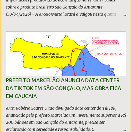
importações predatórias de aço e tarifas norte-americanas
sobre o produto brasileiro São Gonçalo do Amarante
(30/04/2026) - A ArcelorMittal Brasil divulgou nesta quinta-
feira (30/04/2026) seus resultados financeiros e operacionais
consolidados (*) relativos ao exercício de 2025. As importações
predatórias, sobretudo da China, e as tarifas impostas pelo
Governo dos Estados Unidos afetaram os resultados financeiros
e operacionais da organização e de todo o setor do aço brasileiro.
Ainda assim, a empresa manteve-se como líder no Brasil, com
42% da produção nacional de aço bruto, os investimentos
programados e permaneceu firme em seus valores de segurança,
sustentabilidade, qualidade e liderança. A produção total de aço
PREFEITO MARCELÃO ANUNCIA DATA CENTER
somou 15,14 milhões de toneladas – um recuo de 1,3% em
DA TIKTOK EM SÃO GONÇALO, MAS OBRA FICA
relação a 2024. A produção de minério de ferro atingiu 2,34
EM CAUCAIA
milhões de toneladas, montante 18,3% menor que 2024. Neste
caso, o resultado foi impactado pela trans...
Arte: Robério Soares O tão divulgado data center do TikTok,
anunciado pelo prefeito Marcelão um investimento superior a R$
200 bilhões em São Gonçalo do Amarante, precisa ser
esclarecido com seriedade e responsabilidade. O