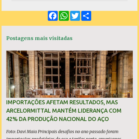
e
F
W
T
S
n
a
h
w
h
c
a
i
a
t
e
t
t
r
á
b
s
t
e
Postagens mais visitadas
o
A
e
r
o
p
r
k
p
i
o
s
IMPORTAÇÕES AFETAM RESULTADOS, MAS
ARCELORMITTAL MANTÉM LIDERANÇA COM
42% DA PRODUÇÃO NACIONAL DO AÇO
Foto: Davi Maia Principais desafios no ano passado foram