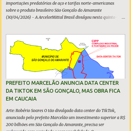
importações predatórias de aço e tarifas norte-americanas
sobre o produto brasileiro São Gonçalo do Amarante
(30/04/2026) - A ArcelorMittal Brasil divulgou nesta quinta-
feira (30/04/2026) seus resultados financeiros e operacionais
consolidados (*) relativos ao exercício de 2025. As importações
predatórias, sobretudo da China, e as tarifas impostas pelo
Governo dos Estados Unidos afetaram os resultados financeiros
e operacionais da organização e de todo o setor do aço brasileiro.
Ainda assim, a empresa manteve-se como líder no Brasil, com
42% da produção nacional de aço bruto, os investimentos
programados e permaneceu firme em seus valores de segurança,
sustentabilidade, qualidade e liderança. A produção total de aço
PREFEITO MARCELÃO ANUNCIA DATA CENTER
somou 15,14 milhões de toneladas – um recuo de 1,3% em
DA TIKTOK EM SÃO GONÇALO, MAS OBRA FICA
relação a 2024. A produção de minério de ferro atingiu 2,34
EM CAUCAIA
milhões de toneladas, montante 18,3% menor que 2024. Neste
caso, o resultado foi impactado pela trans...
Arte: Robério Soares O tão divulgado data center do TikTok,
anunciado pelo prefeito Marcelão um investimento superior a R$
200 bilhões em São Gonçalo do Amarante, precisa ser