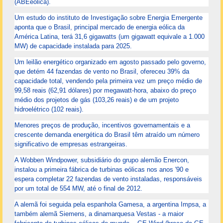
(ABEeolica).
Um estudo do instituto de Investigação sobre Energia Emergente
aponta que o Brasil, principal mercado de energia eólica da
América Latina, terá 31,6 gigawatts (um gigawatt equivale a 1.000
MW) de capacidade instalada para 2025.
Um leilão energético organizado em agosto passado pelo governo,
que detém 44 fazendas de vento no Brasil, ofereceu 39% da
capacidade total, vendendo pela primeira vez um preço médio de
99,58 reais (62,91 dólares) por megawatt-hora, abaixo do preço
médio dos projetos de gás (103,26 reais) e de um projeto
hidroelétrico (102 reais).
Menores preços de produção, incentivos governamentais e a
crescente demanda energética do Brasil têm atraído um número
significativo de empresas estrangeiras.
A Wobben Windpower, subsidiário do grupo alemão Enercon,
instalou a primeira fábrica de turbinas eólicas nos anos '90 e
espera completar 22 fazendas de vento instaladas, responsáveis
por um total de 554 MW, até o final de 2012.
A alemã foi seguida pela espanhola Gamesa, a argentina Impsa, a
também alemã Siemens, a dinamarquesa Vestas - a maior