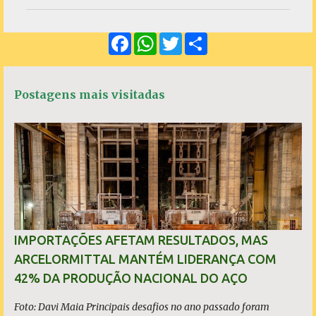
m
e
F
W
T
S
n
a
h
w
h
c
a
i
a
t
e
t
t
r
á
b
s
t
e
Postagens mais visitadas
o
A
e
r
o
p
r
k
p
i
o
s
IMPORTAÇÕES AFETAM RESULTADOS, MAS
ARCELORMITTAL MANTÉM LIDERANÇA COM
42% DA PRODUÇÃO NACIONAL DO AÇO
Foto: Davi Maia Principais desafios no ano passado foram