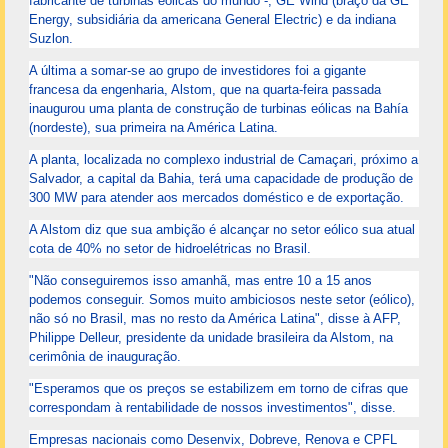
fabricante de turbinas eólicas do mundo -, GE Wind (braço da GE
Energy, subsidiária da americana General Electric) e da indiana
Suzlon.
A última a somar-se ao grupo de investidores foi a gigante
francesa da engenharia, Alstom, que na quarta-feira passada
inaugurou uma planta de construção de turbinas eólicas na Bahía
(nordeste), sua primeira na América Latina.
A planta, localizada no complexo industrial de Camaçari, próximo a
Salvador, a capital da Bahia, terá uma capacidade de produção de
300 MW para atender aos mercados doméstico e de exportação.
A Alstom diz que sua ambição é alcançar no setor eólico sua atual
cota de 40% no setor de hidroelétricas no Brasil.
"Não conseguiremos isso amanhã, mas entre 10 a 15 anos
podemos conseguir. Somos muito ambiciosos neste setor (eólico),
não só no Brasil, mas no resto da América Latina", disse à AFP,
Philippe Delleur, presidente da unidade brasileira da Alstom, na
cerimônia de inauguração.
"Esperamos que os preços se estabilizem em torno de cifras que
correspondam à rentabilidade de nossos investimentos", disse.
Empresas nacionais como Desenvix, Dobreve, Renova e CPFL