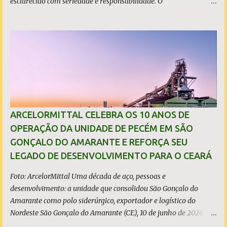
esclarecido com seriedade e responsabilidade. O
empreendimento não está localizado dentro dos limites do
município, mas no município de Caucaia Diante desse fato
objetivo, restam apenas duas hipóteses: ou o prefeito tenta
induzir a população ao erro, atribuindo a São Gonçalo um
investimento que não lhe pertence, ou desconhece os limites
territoriais do município que governa. Em qualquer dos casos, a
situação é grave. A população tem direito à informação correta,
transparente e sem propaganda enganosa, sobretudo quando
investimentos bilionários são usados como vitrine política. O que
ARCELORMITTAL CELEBRA OS 10 ANOS DE
é, de fato, o CIPP O Complexo Industrial e Portuário do Pecém
OPERAÇÃO DA UNIDADE DE PECÉM EM SÃO
(CIPP) está situado parcialmente nos municípios de São Gonçalo
GONÇALO DO AMARANTE E REFORÇA SEU
do Amarante e de Caucaia, conforme demonstram o mapa
LEGADO DE DESENVOLVIMENTO PARA O CEARÁ
acima. Embora a Vila (ou distrito) do Pecém pertença a Sã...
Foto: ArcelorMittal Uma década de aço, pessoas e
desenvolvimento: a unidade que consolidou São Gonçalo do
Amarante como polo siderúrgico, exportador e logístico do
Nordeste São Gonçalo do Amarante (CE), 10 de junho de 2026 - A
ArcelorMittal Pecém completa 10 anos de operação nesta