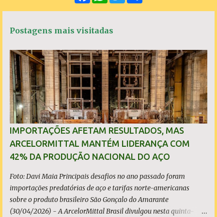
c
a
i
a
t
e
t
t
r
á
b
s
t
e
Postagens mais visitadas
o
A
e
r
o
p
r
k
p
i
o
s
IMPORTAÇÕES AFETAM RESULTADOS, MAS
ARCELORMITTAL MANTÉM LIDERANÇA COM
42% DA PRODUÇÃO NACIONAL DO AÇO
Foto: Davi Maia Principais desafios no ano passado foram
importações predatórias de aço e tarifas norte-americanas
sobre o produto brasileiro São Gonçalo do Amarante
(30/04/2026) - A ArcelorMittal Brasil divulgou nesta quinta-