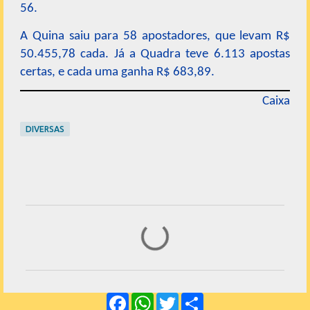
56.
A Quina saiu para 58 apostadores, que levam R$
50.455,78 cada. Já a Quadra teve 6.113 apostas
certas, e cada uma ganha R$ 683,89.
Caixa
DIVERSAS
C
o
m
e
F
W
T
S
n
a
h
w
h