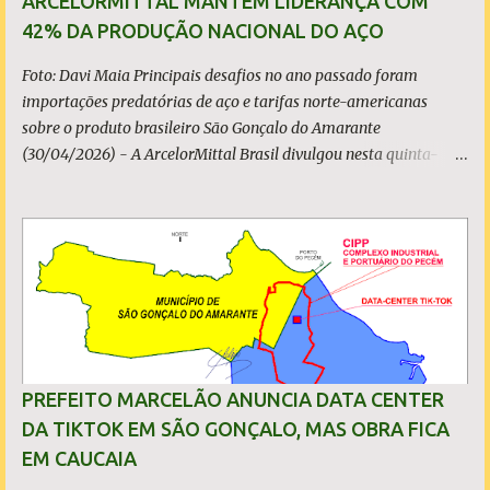
ARCELORMITTAL MANTÉM LIDERANÇA COM
42% DA PRODUÇÃO NACIONAL DO AÇO
Foto: Davi Maia Principais desafios no ano passado foram
importações predatórias de aço e tarifas norte-americanas
sobre o produto brasileiro São Gonçalo do Amarante
(30/04/2026) - A ArcelorMittal Brasil divulgou nesta quinta-
feira (30/04/2026) seus resultados financeiros e operacionais
consolidados (*) relativos ao exercício de 2025. As importações
predatórias, sobretudo da China, e as tarifas impostas pelo
Governo dos Estados Unidos afetaram os resultados financeiros
e operacionais da organização e de todo o setor do aço brasileiro.
Ainda assim, a empresa manteve-se como líder no Brasil, com
42% da produção nacional de aço bruto, os investimentos
programados e permaneceu firme em seus valores de segurança,
sustentabilidade, qualidade e liderança. A produção total de aço
PREFEITO MARCELÃO ANUNCIA DATA CENTER
somou 15,14 milhões de toneladas – um recuo de 1,3% em
DA TIKTOK EM SÃO GONÇALO, MAS OBRA FICA
relação a 2024. A produção de minério de ferro atingiu 2,34
EM CAUCAIA
milhões de toneladas, montante 18,3% menor que 2024. Neste