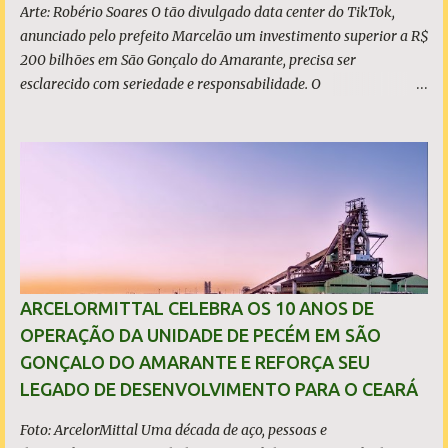
caso, o resultado foi impactado pela trans...
Arte: Robério Soares O tão divulgado data center do TikTok,
anunciado pelo prefeito Marcelão um investimento superior a R$
200 bilhões em São Gonçalo do Amarante, precisa ser
esclarecido com seriedade e responsabilidade. O
empreendimento não está localizado dentro dos limites do
município, mas no município de Caucaia Diante desse fato
objetivo, restam apenas duas hipóteses: ou o prefeito tenta
induzir a população ao erro, atribuindo a São Gonçalo um
investimento que não lhe pertence, ou desconhece os limites
territoriais do município que governa. Em qualquer dos casos, a
situação é grave. A população tem direito à informação correta,
transparente e sem propaganda enganosa, sobretudo quando
investimentos bilionários são usados como vitrine política. O que
ARCELORMITTAL CELEBRA OS 10 ANOS DE
é, de fato, o CIPP O Complexo Industrial e Portuário do Pecém
OPERAÇÃO DA UNIDADE DE PECÉM EM SÃO
(CIPP) está situado parcialmente nos municípios de São Gonçalo
GONÇALO DO AMARANTE E REFORÇA SEU
do Amarante e de Caucaia, conforme demonstram o mapa
LEGADO DE DESENVOLVIMENTO PARA O CEARÁ
acima. Embora a Vila (ou distrito) do Pecém pertença a Sã...
Foto: ArcelorMittal Uma década de aço, pessoas e