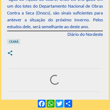
um dos lotes do Departamento Nacional de Obras
Contra a Seca (Dnocs), são sinais suficientes para
antever a situação do próximo inverno. Pelos
estudos dele, será semelhante ao deste ano.
Diário do Nordeste
CEARÁ
C
o
m
e
F
W
T
S
n
a
h
w
h
c
a
i
a