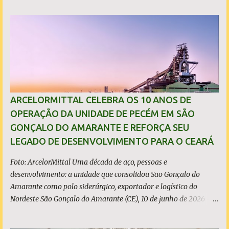
consolidados (*) relativos ao exercício de 2025. As importações
predatórias, sobretudo da China, e as tarifas impostas pelo
Governo dos Estados Unidos afetaram os resultados financeiros
e operacionais da organização e de todo o setor do aço brasileiro.
Ainda assim, a empresa manteve-se como líder no Brasil, com
42% da produção nacional de aço bruto, os investimentos
programados e permaneceu firme em seus valores de segurança,
sustentabilidade, qualidade e liderança. A produção total de aço
ARCELORMITTAL CELEBRA OS 10 ANOS DE
somou 15,14 milhões de toneladas – um recuo de 1,3% em
OPERAÇÃO DA UNIDADE DE PECÉM EM SÃO
relação a 2024. A produção de minério de ferro atingiu 2,34
GONÇALO DO AMARANTE E REFORÇA SEU
milhões de toneladas, montante 18,3% menor que 2024. Neste
LEGADO DE DESENVOLVIMENTO PARA O CEARÁ
caso, o resultado foi impactado pela trans...
Foto: ArcelorMittal Uma década de aço, pessoas e
desenvolvimento: a unidade que consolidou São Gonçalo do
Amarante como polo siderúrgico, exportador e logístico do
Nordeste São Gonçalo do Amarante (CE), 10 de junho de 2026 - A
ArcelorMittal Pecém completa 10 anos de operação nesta
quarta-feira, 10 de junho, com um legado que vai muito além dos