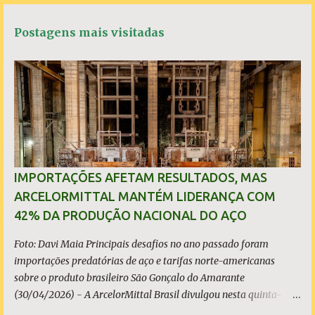
t
e
t
t
r
á
b
s
t
e
Postagens mais visitadas
o
A
e
r
o
p
r
k
p
i
o
s
IMPORTAÇÕES AFETAM RESULTADOS, MAS
ARCELORMITTAL MANTÉM LIDERANÇA COM
42% DA PRODUÇÃO NACIONAL DO AÇO
Foto: Davi Maia Principais desafios no ano passado foram
importações predatórias de aço e tarifas norte-americanas
sobre o produto brasileiro São Gonçalo do Amarante
(30/04/2026) - A ArcelorMittal Brasil divulgou nesta quinta-
feira (30/04/2026) seus resultados financeiros e operacionais