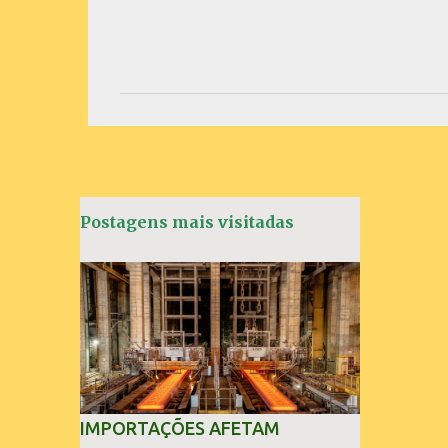
C
o
m
e
n
t
á
Postagens mais visitadas
r
i
o
s
IMPORTAÇÕES AFETAM