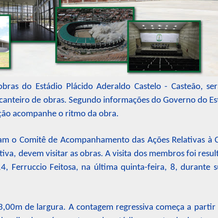
bras do Estádio Plácido Aderaldo Castelo - Casteão, se
o canteiro de obras. Segundo informações do Governo do Es
lação acompanhe o ritmo da obra.
ram o Comitê de Acompanhamento das Ações Relativas à
iva, devem visitar as obras. A visita dos membros foi resu
4, Ferruccio Feitosa, na última quinta-feira, 8, durante 
 3,00m de largura. A contagem regressiva começa a partir