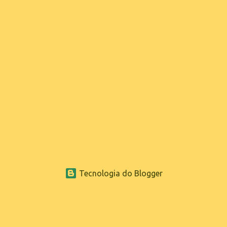
Tecnologia do Blogger
www.sganoticias.com.br ® 2022
ESGWEBMASTER