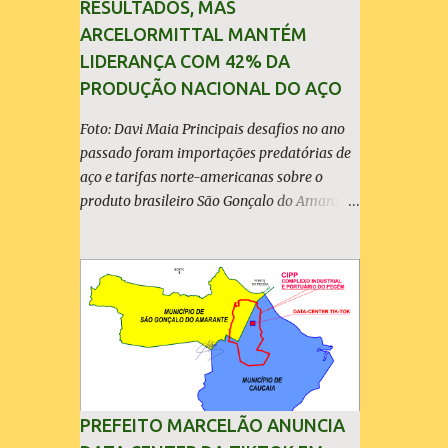
RESULTADOS, MAS
ARCELORMITTAL MANTÉM
LIDERANÇA COM 42% DA
PRODUÇÃO NACIONAL DO AÇO
Foto: Davi Maia Principais desafios no ano
passado foram importações predatórias de
aço e tarifas norte-americanas sobre o
produto brasileiro São Gonçalo do Amarante
(30/04/2026) - A ArcelorMittal Brasil
divulgou nesta quinta-feira (30/04/2026)
seus resultados financeiros e operacionais
consolidados (*) relativos ao exercício de
2025. As importações predatórias,
sobretudo da China, e as tarifas impostas
pelo Governo dos Estados Unidos afetaram
os resultados financeiros e operacionais da
organização e de todo o setor do aço
PREFEITO MARCELÃO ANUNCIA
brasileiro. Ainda assim, a empresa manteve-