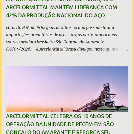
ARCELORMITTAL MANTÉM LIDERANÇA COM
42% DA PRODUÇÃO NACIONAL DO AÇO
Foto: Davi Maia Principais desafios no ano passado foram
importações predatórias de aço e tarifas norte-americanas
sobre o produto brasileiro São Gonçalo do Amarante
(30/04/2026) - A ArcelorMittal Brasil divulgou nesta quinta-
feira (30/04/2026) seus resultados financeiros e operacionais
consolidados (*) relativos ao exercício de 2025. As importações
predatórias, sobretudo da China, e as tarifas impostas pelo
Governo dos Estados Unidos afetaram os resultados financeiros
e operacionais da organização e de todo o setor do aço brasileiro.
Ainda assim, a empresa manteve-se como líder no Brasil, com
42% da produção nacional de aço bruto, os investimentos
programados e permaneceu firme em seus valores de segurança,
sustentabilidade, qualidade e liderança. A produção total de aço
ARCELORMITTAL CELEBRA OS 10 ANOS DE
somou 15,14 milhões de toneladas – um recuo de 1,3% em
OPERAÇÃO DA UNIDADE DE PECÉM EM SÃO
relação a 2024. A produção de minério de ferro atingiu 2,34
GONÇALO DO AMARANTE E REFORÇA SEU