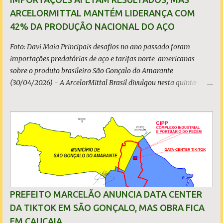
ARCELORMITTAL MANTÉM LIDERANÇA COM
42% DA PRODUÇÃO NACIONAL DO AÇO
Foto: Davi Maia Principais desafios no ano passado foram
importações predatórias de aço e tarifas norte-americanas
sobre o produto brasileiro São Gonçalo do Amarante
(30/04/2026) - A ArcelorMittal Brasil divulgou nesta quinta-
feira (30/04/2026) seus resultados financeiros e operacionais
consolidados (*) relativos ao exercício de 2025. As importações
predatórias, sobretudo da China, e as tarifas impostas pelo
Governo dos Estados Unidos afetaram os resultados financeiros
e operacionais da organização e de todo o setor do aço brasileiro.
Ainda assim, a empresa manteve-se como líder no Brasil, com
42% da produção nacional de aço bruto, os investimentos
programados e permaneceu firme em seus valores de segurança,
sustentabilidade, qualidade e liderança. A produção total de aço
PREFEITO MARCELÃO ANUNCIA DATA CENTER
somou 15,14 milhões de toneladas – um recuo de 1,3% em
DA TIKTOK EM SÃO GONÇALO, MAS OBRA FICA
relação a 2024. A produção de minério de ferro atingiu 2,34
EM CAUCAIA