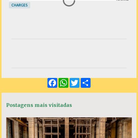
CHARGES
C
o
m
e
F
W
T
S
n
a
h
w
h
c
a
i
a
t
e
t
t
r
á
b
s
t
e
Postagens mais visitadas
o
A
e
r
o
p
r
k
p
i
o
s