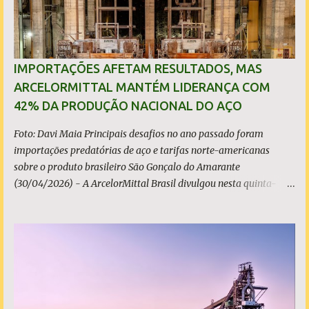
IMPORTAÇÕES AFETAM RESULTADOS, MAS
ARCELORMITTAL MANTÉM LIDERANÇA COM
42% DA PRODUÇÃO NACIONAL DO AÇO
Foto: Davi Maia Principais desafios no ano passado foram
importações predatórias de aço e tarifas norte-americanas
sobre o produto brasileiro São Gonçalo do Amarante
(30/04/2026) - A ArcelorMittal Brasil divulgou nesta quinta-
feira (30/04/2026) seus resultados financeiros e operacionais
consolidados (*) relativos ao exercício de 2025. As importações
predatórias, sobretudo da China, e as tarifas impostas pelo
Governo dos Estados Unidos afetaram os resultados financeiros
e operacionais da organização e de todo o setor do aço brasileiro.
Ainda assim, a empresa manteve-se como líder no Brasil, com
42% da produção nacional de aço bruto, os investimentos