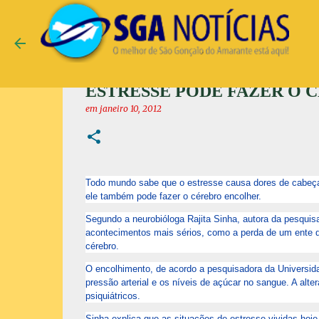
ESTRESSE PODE FAZER O 
em
janeiro 10, 2012
Todo mundo sabe que o estresse causa dores de cabeça e
ele também pode fazer o cérebro encolher.
Segundo a neurobióloga Rajita Sinha, autora da pesqui
acontecimentos mais sérios, como a perda de um ente q
cérebro.
O encolhimento, de acordo a pesquisadora da Universida
pressão arterial e os níveis de açúcar no sangue. A alt
psiquiátricos.
Sinha explica que as situações de estresse vividas ho