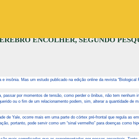
Pular para o conteúdo principal
CÉREBRO ENCOLHER, SEGUNDO PESQ
 insônia. Mas um estudo publicado na edição online da revista “Biological 
sa, passar por momentos de tensão, como perder o ônibus, não tem nenhum i
uerido ou o fim de um relacionamento podem, sim, alterar a quantidade de m
de de Yale, ocorre mais em uma parte do córtex pré-frontal que regula as em
eração, portanto, pode servir como um “sinal vermelho” para doenças como hip
je são mais complicadas que as experimentadas por nossos ancestrais. Tanto