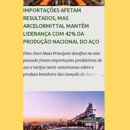
IMPORTAÇÕES AFETAM
RESULTADOS, MAS
ARCELORMITTAL MANTÉM
LIDERANÇA COM 42% DA
PRODUÇÃO NACIONAL DO AÇO
Foto: Davi Maia Principais desafios no ano
passado foram importações predatórias de
aço e tarifas norte-americanas sobre o
produto brasileiro São Gonçalo do Amarante
(30/04/2026) - A ArcelorMittal Brasil
divulgou nesta quinta-feira (30/04/2026)
seus resultados financeiros e operacionais
consolidados (*) relativos ao exercício de
2025. As importações predatórias,
sobretudo da China, e as tarifas impostas
pelo Governo dos Estados Unidos afetaram