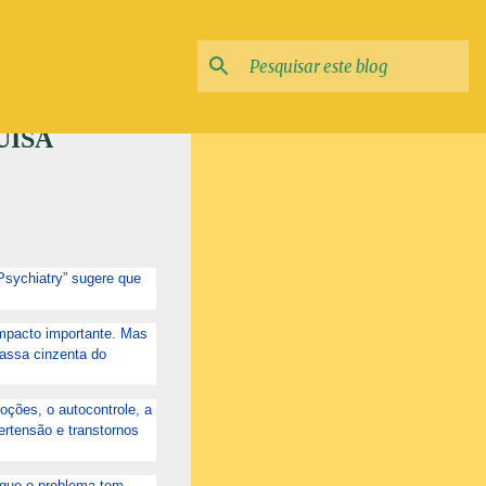
UISA
Psychiatry” sugere que
mpacto importante. Mas
assa cinzenta do
oções, o autocontrole, a
ertensão e transtornos
 que o problema tem