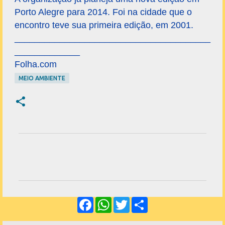
Porto Alegre para 2014. Foi na cidade que o
encontro teve sua primeira edição, em 2001.
_______________________________________
_____________
Folha.com
MEIO AMBIENTE
C
o
m
e
F
W
T
S
n
a
h
w
h
c
a
i
a
t