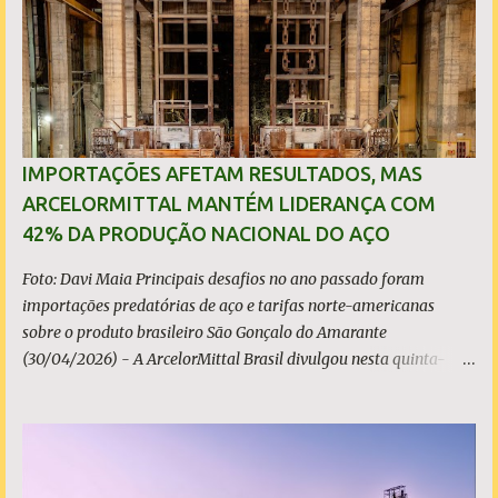
o
s
IMPORTAÇÕES AFETAM RESULTADOS, MAS
ARCELORMITTAL MANTÉM LIDERANÇA COM
42% DA PRODUÇÃO NACIONAL DO AÇO
Foto: Davi Maia Principais desafios no ano passado foram
importações predatórias de aço e tarifas norte-americanas
sobre o produto brasileiro São Gonçalo do Amarante
(30/04/2026) - A ArcelorMittal Brasil divulgou nesta quinta-
feira (30/04/2026) seus resultados financeiros e operacionais
consolidados (*) relativos ao exercício de 2025. As importações
predatórias, sobretudo da China, e as tarifas impostas pelo
Governo dos Estados Unidos afetaram os resultados financeiros
e operacionais da organização e de todo o setor do aço brasileiro.