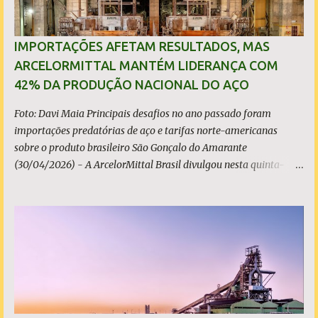
IMPORTAÇÕES AFETAM RESULTADOS, MAS
ARCELORMITTAL MANTÉM LIDERANÇA COM
42% DA PRODUÇÃO NACIONAL DO AÇO
Foto: Davi Maia Principais desafios no ano passado foram
importações predatórias de aço e tarifas norte-americanas
sobre o produto brasileiro São Gonçalo do Amarante
(30/04/2026) - A ArcelorMittal Brasil divulgou nesta quinta-
feira (30/04/2026) seus resultados financeiros e operacionais
consolidados (*) relativos ao exercício de 2025. As importações
predatórias, sobretudo da China, e as tarifas impostas pelo
Governo dos Estados Unidos afetaram os resultados financeiros
e operacionais da organização e de todo o setor do aço brasileiro.
Ainda assim, a empresa manteve-se como líder no Brasil, com
42% da produção nacional de aço bruto, os investimentos
programados e permaneceu firme em seus valores de segurança,