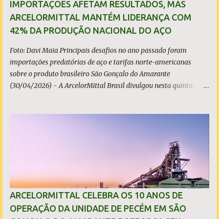
IMPORTAÇÕES AFETAM RESULTADOS, MAS
ARCELORMITTAL MANTÉM LIDERANÇA COM
42% DA PRODUÇÃO NACIONAL DO AÇO
Foto: Davi Maia Principais desafios no ano passado foram
importações predatórias de aço e tarifas norte-americanas
sobre o produto brasileiro São Gonçalo do Amarante
(30/04/2026) - A ArcelorMittal Brasil divulgou nesta quinta-
feira (30/04/2026) seus resultados financeiros e operacionais
consolidados (*) relativos ao exercício de 2025. As importações
predatórias, sobretudo da China, e as tarifas impostas pelo
Governo dos Estados Unidos afetaram os resultados financeiros
e operacionais da organização e de todo o setor do aço brasileiro.
Ainda assim, a empresa manteve-se como líder no Brasil, com
42% da produção nacional de aço bruto, os investimentos
programados e permaneceu firme em seus valores de segurança,
sustentabilidade, qualidade e liderança. A produção total de aço
ARCELORMITTAL CELEBRA OS 10 ANOS DE
somou 15,14 milhões de toneladas – um recuo de 1,3% em
OPERAÇÃO DA UNIDADE DE PECÉM EM SÃO
relação a 2024. A produção de minério de ferro atingiu 2,34