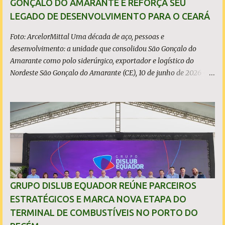
GONÇALO DO AMARANTE E REFORÇA SEU
milhões de toneladas, montante 18,3% menor que 2024. Neste
LEGADO DE DESENVOLVIMENTO PARA O CEARÁ
caso, o resultado foi impactado pela trans...
Foto: ArcelorMittal Uma década de aço, pessoas e
desenvolvimento: a unidade que consolidou São Gonçalo do
Amarante como polo siderúrgico, exportador e logístico do
Nordeste São Gonçalo do Amarante (CE), 10 de junho de 2026 - A
ArcelorMittal Pecém completa 10 anos de operação nesta
quarta-feira, 10 de junho, com um legado que vai muito além dos
números da produção. Desde o acendimento do Alto-Forno, em
junho de 2016, a unidade produziu mais de 27 milhões de
toneladas de placas de aço, exportadas para mais de 20 países, e
consolidou o Ceará como polo siderúrgico, exportador e logístico
do Nordeste. Com capacidade instalada de 3 milhões de
toneladas de placas de aço por ano - marca atingida em 2023 e
consolidada nos anos seguintes, a planta emprega diretamente
GRUPO DISLUB EQUADOR REÚNE PARCEIROS
quase 6 mil pessoas, responde por 9,5% de todo o aço bruto
ESTRATÉGICOS E MARCA NOVA ETAPA DO
produzido no Brasil e posicionou o Estado do Ceará entre os
TERMINAL DE COMBUSTÍVEIS NO PORTO DO
protagonistas da siderurgia nacional, como quarto maior