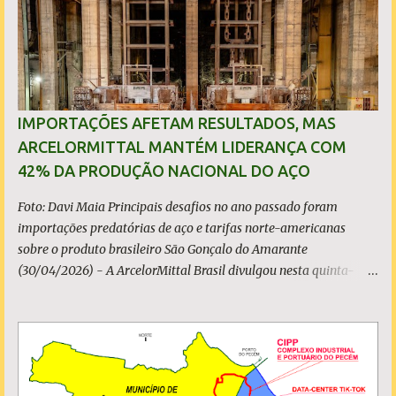
o
s
IMPORTAÇÕES AFETAM RESULTADOS, MAS
ARCELORMITTAL MANTÉM LIDERANÇA COM
42% DA PRODUÇÃO NACIONAL DO AÇO
Foto: Davi Maia Principais desafios no ano passado foram
importações predatórias de aço e tarifas norte-americanas
sobre o produto brasileiro São Gonçalo do Amarante
(30/04/2026) - A ArcelorMittal Brasil divulgou nesta quinta-
feira (30/04/2026) seus resultados financeiros e operacionais
consolidados (*) relativos ao exercício de 2025. As importações
predatórias, sobretudo da China, e as tarifas impostas pelo
Governo dos Estados Unidos afetaram os resultados financeiros
e operacionais da organização e de todo o setor do aço brasileiro.