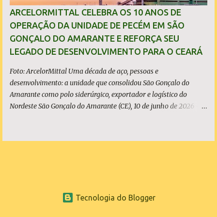
investimentos bilionários são usados como vitrine política. O que
ARCELORMITTAL CELEBRA OS 10 ANOS DE
é, de fato, o CIPP O Complexo Industrial e Portuário do Pecém
OPERAÇÃO DA UNIDADE DE PECÉM EM SÃO
(CIPP) está situado parcialmente nos municípios de São Gonçalo
GONÇALO DO AMARANTE E REFORÇA SEU
do Amarante e de Caucaia, conforme demonstram o mapa
LEGADO DE DESENVOLVIMENTO PARA O CEARÁ
acima. Embora a Vila (ou distrito) do Pecém pertença a Sã...
Foto: ArcelorMittal Uma década de aço, pessoas e
desenvolvimento: a unidade que consolidou São Gonçalo do
Amarante como polo siderúrgico, exportador e logístico do
Nordeste São Gonçalo do Amarante (CE), 10 de junho de 2026 - A
ArcelorMittal Pecém completa 10 anos de operação nesta
quarta-feira, 10 de junho, com um legado que vai muito além dos
números da produção. Desde o acendimento do Alto-Forno, em
junho de 2016, a unidade produziu mais de 27 milhões de
toneladas de placas de aço, exportadas para mais de 20 países, e
consolidou o Ceará como polo siderúrgico, exportador e logístico
do Nordeste. Com capacidade instalada de 3 milhões de
Tecnologia do Blogger
toneladas de placas de aço por ano - marca atingida em 2023 e
consolidada nos anos seguintes, a planta emprega diretamente