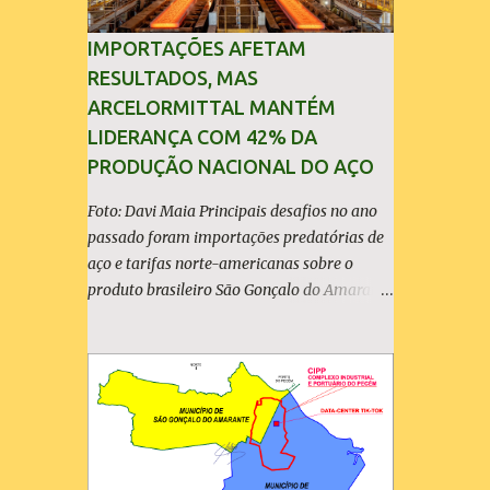
IMPORTAÇÕES AFETAM
RESULTADOS, MAS
ARCELORMITTAL MANTÉM
LIDERANÇA COM 42% DA
PRODUÇÃO NACIONAL DO AÇO
Foto: Davi Maia Principais desafios no ano
passado foram importações predatórias de
aço e tarifas norte-americanas sobre o
produto brasileiro São Gonçalo do Amarante
(30/04/2026) - A ArcelorMittal Brasil
divulgou nesta quinta-feira (30/04/2026)
seus resultados financeiros e operacionais
consolidados (*) relativos ao exercício de
2025. As importações predatórias,
sobretudo da China, e as tarifas impostas
pelo Governo dos Estados Unidos afetaram