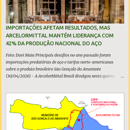
IMPORTAÇÕES AFETAM RESULTADOS, MAS
ARCELORMITTAL MANTÉM LIDERANÇA COM
42% DA PRODUÇÃO NACIONAL DO AÇO
Foto: Davi Maia Principais desafios no ano passado foram
importações predatórias de aço e tarifas norte-americanas
sobre o produto brasileiro São Gonçalo do Amarante
(30/04/2026) - A ArcelorMittal Brasil divulgou nesta quinta-
feira (30/04/2026) seus resultados financeiros e operacionais
consolidados (*) relativos ao exercício de 2025. As importações
predatórias, sobretudo da China, e as tarifas impostas pelo
Governo dos Estados Unidos afetaram os resultados financeiros
e operacionais da organização e de todo o setor do aço brasileiro.
Ainda assim, a empresa manteve-se como líder no Brasil, com
42% da produção nacional de aço bruto, os investimentos