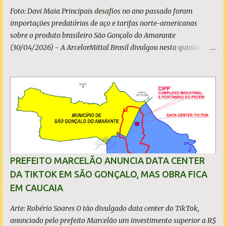
Foto: Davi Maia Principais desafios no ano passado foram
importações predatórias de aço e tarifas norte-americanas
sobre o produto brasileiro São Gonçalo do Amarante
(30/04/2026) - A ArcelorMittal Brasil divulgou nesta quinta-
feira (30/04/2026) seus resultados financeiros e operacionais
consolidados (*) relativos ao exercício de 2025. As importações
predatórias, sobretudo da China, e as tarifas impostas pelo
Governo dos Estados Unidos afetaram os resultados financeiros
e operacionais da organização e de todo o setor do aço brasileiro.
Ainda assim, a empresa manteve-se como líder no Brasil, com
42% da produção nacional de aço bruto, os investimentos
programados e permaneceu firme em seus valores de segurança,
sustentabilidade, qualidade e liderança. A produção total de aço
PREFEITO MARCELÃO ANUNCIA DATA CENTER
somou 15,14 milhões de toneladas – um recuo de 1,3% em
DA TIKTOK EM SÃO GONÇALO, MAS OBRA FICA
relação a 2024. A produção de minério de ferro atingiu 2,34
EM CAUCAIA
milhões de toneladas, montante 18,3% menor que 2024. Neste
caso, o resultado foi impactado pela trans...
Arte: Robério Soares O tão divulgado data center do TikTok,
anunciado pelo prefeito Marcelão um investimento superior a R$