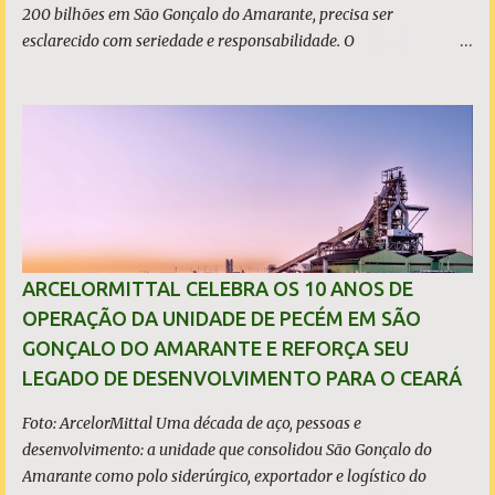
200 bilhões em São Gonçalo do Amarante, precisa ser
esclarecido com seriedade e responsabilidade. O
empreendimento não está localizado dentro dos limites do
município, mas no município de Caucaia Diante desse fato
objetivo, restam apenas duas hipóteses: ou o prefeito tenta
induzir a população ao erro, atribuindo a São Gonçalo um
investimento que não lhe pertence, ou desconhece os limites
territoriais do município que governa. Em qualquer dos casos, a
situação é grave. A população tem direito à informação correta,
transparente e sem propaganda enganosa, sobretudo quando
investimentos bilionários são usados como vitrine política. O que
ARCELORMITTAL CELEBRA OS 10 ANOS DE
é, de fato, o CIPP O Complexo Industrial e Portuário do Pecém
OPERAÇÃO DA UNIDADE DE PECÉM EM SÃO
(CIPP) está situado parcialmente nos municípios de São Gonçalo
GONÇALO DO AMARANTE E REFORÇA SEU
do Amarante e de Caucaia, conforme demonstram o mapa
LEGADO DE DESENVOLVIMENTO PARA O CEARÁ
acima. Embora a Vila (ou distrito) do Pecém pertença a Sã...
Foto: ArcelorMittal Uma década de aço, pessoas e
desenvolvimento: a unidade que consolidou São Gonçalo do
Amarante como polo siderúrgico, exportador e logístico do