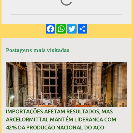
o
m
e
F
W
T
S
n
a
h
w
h
c
a
i
a
t
e
t
t
r
á
b
s
t
e
Postagens mais visitadas
o
A
e
r
o
p
r
k
p
i
o
s
IMPORTAÇÕES AFETAM RESULTADOS, MAS
ARCELORMITTAL MANTÉM LIDERANÇA COM
42% DA PRODUÇÃO NACIONAL DO AÇO