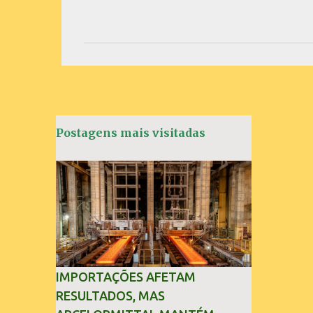
o
m
e
n
t
á
Postagens mais visitadas
r
i
o
s
IMPORTAÇÕES AFETAM
RESULTADOS, MAS