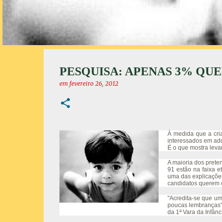
PESQUISA: APENAS 3% QU
em
fevereiro 26, 2012
À medida que a cri
interessados em ado
É o que mostra leva
A maioria dos prete
91 estão na faixa 
uma das explicações
candidatos querem c
"Acredita-se que um
poucas lembranças"
da 1ª Vara da Infânc