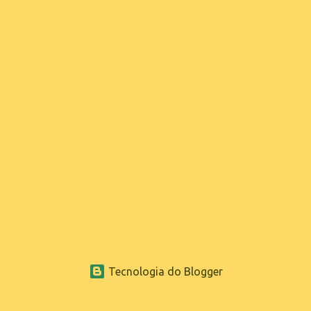
Tecnologia do Blogger
www.sganoticias.com.br ® 2022