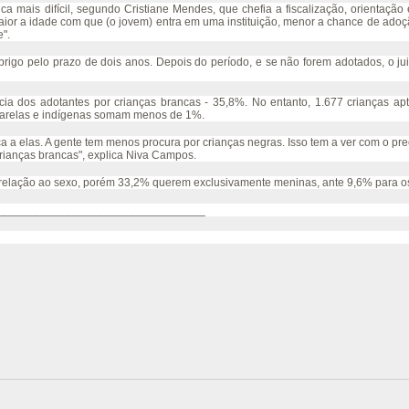
ca mais difícil, segundo Cristiane Mendes, que chefia a fiscalização, orientaç
aior a idade com que (o jovem) entra em uma instituição, menor a chance de adoçã
".
abrigo pelo prazo de dois anos. Depois do período, e se não forem adotados, o j
cia dos adotantes por crianças brancas - 35,8%. No entanto, 1.677 crianças a
amarelas e indígenas somam menos de 1%.
 a elas. A gente tem menos procura por crianças negras. Isso tem a ver com o pr
crianças brancas", explica Niva Campos.
 relação ao sexo, porém 33,2% querem exclusivamente meninas, ante 9,6% para
_________________________________