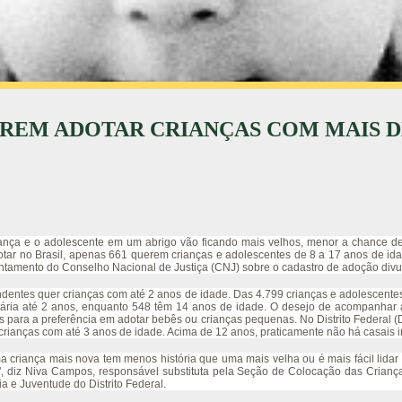
EREM ADOTAR CRIANÇAS COM MAIS D
ança e o adolescente em um abrigo vão ficando mais velhos, menor a chance d
tar no Brasil, apenas 661 querem crianças e adolescentes de 8 a 17 anos de ida
ntamento do Conselho Nacional de Justiça (CNJ) sobre o cadastro de adoção div
ndentes quer crianças com até 2 anos de idade. Das 4.799 crianças e adolescente
etária até 2 anos, enquanto 548 têm 14 anos de idade. O desejo de acompanhar 
 para a preferência em adotar bebês ou crianças pequenas. No Distrito Federal 
rianças com até 3 anos de idade. Acima de 12 anos, praticamente não há casais i
a criança mais nova tem menos história que uma mais velha ou é mais fácil lida
, diz Niva Campos, responsável substituta pela Seção de Colocação das Criança
ia e Juventude do Distrito Federal.