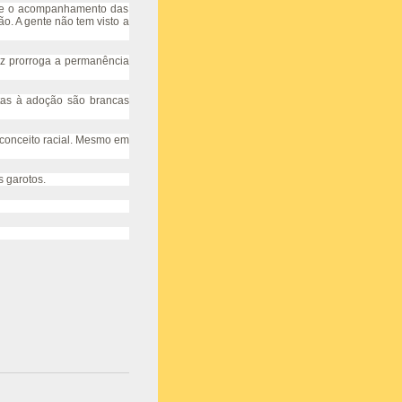
ão e o acompanhamento das
o. A gente não tem visto a
uiz prorroga a permanência
ptas à adoção são brancas
econceito racial. Mesmo em
 os garotos.