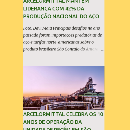
ARCELORMITTAL MANTÉM
LIDERANÇA COM 42% DA
PRODUÇÃO NACIONAL DO AÇO
Foto: Davi Maia Principais desafios no ano
passado foram importações predatórias de
aço e tarifas norte-americanas sobre o
produto brasileiro São Gonçalo do Amarante
(30/04/2026) - A ArcelorMittal Brasil
divulgou nesta quinta-feira (30/04/2026)
seus resultados financeiros e operacionais
consolidados (*) relativos ao exercício de
2025. As importações predatórias,
sobretudo da China, e as tarifas impostas
pelo Governo dos Estados Unidos afetaram
os resultados financeiros e operacionais da
organização e de todo o setor do aço
ARCELORMITTAL CELEBRA OS 10
brasileiro. Ainda assim, a empresa manteve-
ANOS DE OPERAÇÃO DA
se como líder no Brasil, com 42% da
UNIDADE DE PECÉM EM SÃO