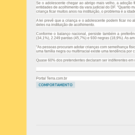
Se o adolescente chegar ao abrigo mais velho, a adoção fi
entidades de acolhimento da vara judicial do DF. "Quanto m
criança ficar muitos anos na instituição, o problema é a idade
A lei prevê que a criança e o adolescente podem ficar no 
deles na instituição de acolhimento.
Conforme o balanço nacional, persiste também a preferên
(34,1%), 2.249 pardas (45,7%) e 930 negras (18,9%). As 
"As pessoas procuram adotar crianças com semelhança física
uma família negra ou multirracial existe uma tendência por 
Quase 60% dos pretendentes declaram ser indiferentes em
______________________________________________
Portal Terra.com.br
COMPORTAMENTO
C