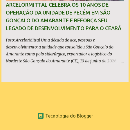
investimentos bilionários são usados como vitrine política. O que
ARCELORMITTAL CELEBRA OS 10 ANOS DE
é, de fato, o CIPP O Complexo Industrial e Portuário do Pecém
OPERAÇÃO DA UNIDADE DE PECÉM EM SÃO
(CIPP) está situado parcialmente nos municípios de São Gonçalo
GONÇALO DO AMARANTE E REFORÇA SEU
do Amarante e de Caucaia, conforme demonstram o mapa
LEGADO DE DESENVOLVIMENTO PARA O CEARÁ
acima. Embora a Vila (ou distrito) do Pecém pertença a Sã...
Foto: ArcelorMittal Uma década de aço, pessoas e
desenvolvimento: a unidade que consolidou São Gonçalo do
Amarante como polo siderúrgico, exportador e logístico do
Nordeste São Gonçalo do Amarante (CE), 10 de junho de 2026 - A
ArcelorMittal Pecém completa 10 anos de operação nesta
quarta-feira, 10 de junho, com um legado que vai muito além dos
números da produção. Desde o acendimento do Alto-Forno, em
junho de 2016, a unidade produziu mais de 27 milhões de
toneladas de placas de aço, exportadas para mais de 20 países, e
consolidou o Ceará como polo siderúrgico, exportador e logístico
do Nordeste. Com capacidade instalada de 3 milhões de
Tecnologia do Blogger
toneladas de placas de aço por ano - marca atingida em 2023 e
consolidada nos anos seguintes, a planta emprega diretamente