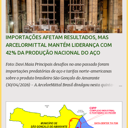
s
IMPORTAÇÕES AFETAM RESULTADOS, MAS
ARCELORMITTAL MANTÉM LIDERANÇA COM
42% DA PRODUÇÃO NACIONAL DO AÇO
Foto: Davi Maia Principais desafios no ano passado foram
importações predatórias de aço e tarifas norte-americanas
sobre o produto brasileiro São Gonçalo do Amarante
(30/04/2026) - A ArcelorMittal Brasil divulgou nesta quinta-
feira (30/04/2026) seus resultados financeiros e operacionais
consolidados (*) relativos ao exercício de 2025. As importações
predatórias, sobretudo da China, e as tarifas impostas pelo
Governo dos Estados Unidos afetaram os resultados financeiros
e operacionais da organização e de todo o setor do aço brasileiro.
Ainda assim, a empresa manteve-se como líder no Brasil, com