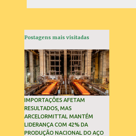
e
n
t
á
Postagens mais visitadas
r
i
o
s
IMPORTAÇÕES AFETAM
RESULTADOS, MAS
ARCELORMITTAL MANTÉM
LIDERANÇA COM 42% DA
PRODUÇÃO NACIONAL DO AÇO