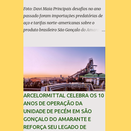
Foto: Davi Maia Principais desafios no ano
passado foram importações predatórias de
aço e tarifas norte-americanas sobre o
produto brasileiro São Gonçalo do Amarante
(30/04/2026) - A ArcelorMittal Brasil
divulgou nesta quinta-feira (30/04/2026)
seus resultados financeiros e operacionais
consolidados (*) relativos ao exercício de
2025. As importações predatórias,
sobretudo da China, e as tarifas impostas
pelo Governo dos Estados Unidos afetaram
os resultados financeiros e operacionais da
organização e de todo o setor do aço
ARCELORMITTAL CELEBRA OS 10
brasileiro. Ainda assim, a empresa manteve-
ANOS DE OPERAÇÃO DA
se como líder no Brasil, com 42% da
UNIDADE DE PECÉM EM SÃO
produção nacional de aço bruto, os
GONÇALO DO AMARANTE E
investimentos programados e permaneceu
REFORÇA SEU LEGADO DE
firme em seus valores de segurança,