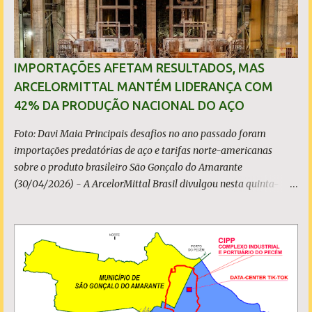
IMPORTAÇÕES AFETAM RESULTADOS, MAS
ARCELORMITTAL MANTÉM LIDERANÇA COM
42% DA PRODUÇÃO NACIONAL DO AÇO
Foto: Davi Maia Principais desafios no ano passado foram
importações predatórias de aço e tarifas norte-americanas
sobre o produto brasileiro São Gonçalo do Amarante
(30/04/2026) - A ArcelorMittal Brasil divulgou nesta quinta-
feira (30/04/2026) seus resultados financeiros e operacionais
consolidados (*) relativos ao exercício de 2025. As importações
predatórias, sobretudo da China, e as tarifas impostas pelo
Governo dos Estados Unidos afetaram os resultados financeiros
e operacionais da organização e de todo o setor do aço brasileiro.
Ainda assim, a empresa manteve-se como líder no Brasil, com
42% da produção nacional de aço bruto, os investimentos