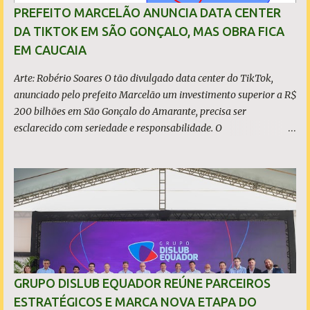
sustentabilidade, qualidade e liderança. A produção total de aço
PREFEITO MARCELÃO ANUNCIA DATA CENTER
somou 15,14 milhões de toneladas – um recuo de 1,3% em
DA TIKTOK EM SÃO GONÇALO, MAS OBRA FICA
relação a 2024. A produção de minério de ferro atingiu 2,34
EM CAUCAIA
milhões de toneladas, montante 18,3% menor que 2024. Neste
caso, o resultado foi impactado pela trans...
Arte: Robério Soares O tão divulgado data center do TikTok,
anunciado pelo prefeito Marcelão um investimento superior a R$
200 bilhões em São Gonçalo do Amarante, precisa ser
esclarecido com seriedade e responsabilidade. O
empreendimento não está localizado dentro dos limites do
município, mas no município de Caucaia Diante desse fato
objetivo, restam apenas duas hipóteses: ou o prefeito tenta
induzir a população ao erro, atribuindo a São Gonçalo um
investimento que não lhe pertence, ou desconhece os limites
territoriais do município que governa. Em qualquer dos casos, a
situação é grave. A população tem direito à informação correta,
transparente e sem propaganda enganosa, sobretudo quando
investimentos bilionários são usados como vitrine política. O que
GRUPO DISLUB EQUADOR REÚNE PARCEIROS
é, de fato, o CIPP O Complexo Industrial e Portuário do Pecém
ESTRATÉGICOS E MARCA NOVA ETAPA DO