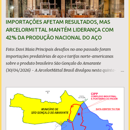
IMPORTAÇÕES AFETAM RESULTADOS, MAS
ARCELORMITTAL MANTÉM LIDERANÇA COM
42% DA PRODUÇÃO NACIONAL DO AÇO
Foto: Davi Maia Principais desafios no ano passado foram
importações predatórias de aço e tarifas norte-americanas
sobre o produto brasileiro São Gonçalo do Amarante
(30/04/2026) - A ArcelorMittal Brasil divulgou nesta quinta-
feira (30/04/2026) seus resultados financeiros e operacionais
consolidados (*) relativos ao exercício de 2025. As importações
predatórias, sobretudo da China, e as tarifas impostas pelo
Governo dos Estados Unidos afetaram os resultados financeiros
e operacionais da organização e de todo o setor do aço brasileiro.
Ainda assim, a empresa manteve-se como líder no Brasil, com
42% da produção nacional de aço bruto, os investimentos
programados e permaneceu firme em seus valores de segurança,