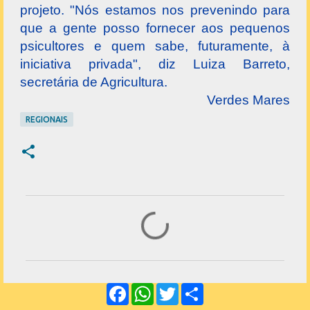
projeto. "Nós estamos nos prevenindo para
que a gente posso fornecer aos pequenos
psicultores e quem sabe, futuramente, à
iniciativa privada", diz Luiza Barreto,
secretária de Agricultura.
Verdes Mares
REGIONAIS
C
o
m
e
F
W
T
S
n
a
h
w
h