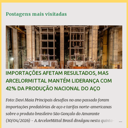
c
a
i
a
t
e
t
t
r
á
b
s
t
e
Postagens mais visitadas
o
A
e
r
o
p
r
k
p
i
o
s
IMPORTAÇÕES AFETAM RESULTADOS, MAS
ARCELORMITTAL MANTÉM LIDERANÇA COM
42% DA PRODUÇÃO NACIONAL DO AÇO
Foto: Davi Maia Principais desafios no ano passado foram
importações predatórias de aço e tarifas norte-americanas
sobre o produto brasileiro São Gonçalo do Amarante
(30/04/2026) - A ArcelorMittal Brasil divulgou nesta quinta-
feira (30/04/2026) seus resultados financeiros e operacionais