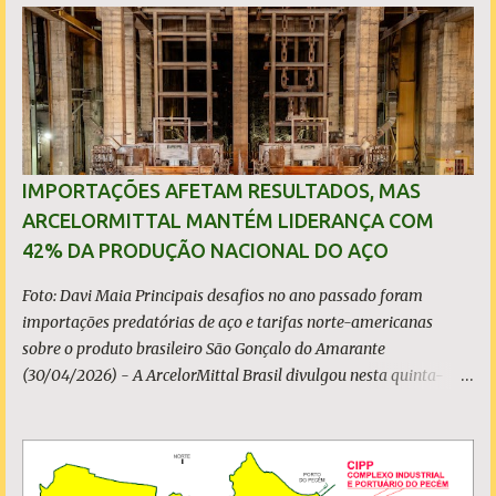
i
o
s
IMPORTAÇÕES AFETAM RESULTADOS, MAS
ARCELORMITTAL MANTÉM LIDERANÇA COM
42% DA PRODUÇÃO NACIONAL DO AÇO
Foto: Davi Maia Principais desafios no ano passado foram
importações predatórias de aço e tarifas norte-americanas
sobre o produto brasileiro São Gonçalo do Amarante
(30/04/2026) - A ArcelorMittal Brasil divulgou nesta quinta-
feira (30/04/2026) seus resultados financeiros e operacionais
consolidados (*) relativos ao exercício de 2025. As importações
predatórias, sobretudo da China, e as tarifas impostas pelo
Governo dos Estados Unidos afetaram os resultados financeiros