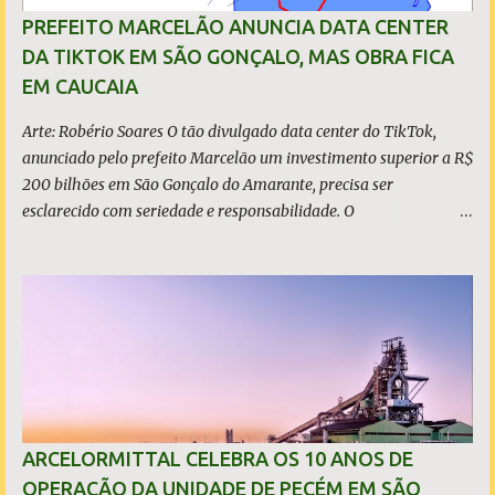
sustentabilidade, qualidade e liderança. A produção total de aço
PREFEITO MARCELÃO ANUNCIA DATA CENTER
somou 15,14 milhões de toneladas – um recuo de 1,3% em
DA TIKTOK EM SÃO GONÇALO, MAS OBRA FICA
relação a 2024. A produção de minério de ferro atingiu 2,34
EM CAUCAIA
milhões de toneladas, montante 18,3% menor que 2024. Neste
caso, o resultado foi impactado pela trans...
Arte: Robério Soares O tão divulgado data center do TikTok,
anunciado pelo prefeito Marcelão um investimento superior a R$
200 bilhões em São Gonçalo do Amarante, precisa ser
esclarecido com seriedade e responsabilidade. O
empreendimento não está localizado dentro dos limites do
município, mas no município de Caucaia Diante desse fato
objetivo, restam apenas duas hipóteses: ou o prefeito tenta
induzir a população ao erro, atribuindo a São Gonçalo um
investimento que não lhe pertence, ou desconhece os limites
territoriais do município que governa. Em qualquer dos casos, a
situação é grave. A população tem direito à informação correta,
transparente e sem propaganda enganosa, sobretudo quando
investimentos bilionários são usados como vitrine política. O que
ARCELORMITTAL CELEBRA OS 10 ANOS DE
é, de fato, o CIPP O Complexo Industrial e Portuário do Pecém
OPERAÇÃO DA UNIDADE DE PECÉM EM SÃO