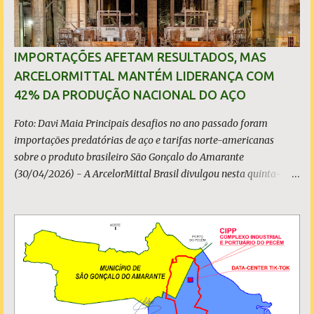
IMPORTAÇÕES AFETAM RESULTADOS, MAS
ARCELORMITTAL MANTÉM LIDERANÇA COM
42% DA PRODUÇÃO NACIONAL DO AÇO
Foto: Davi Maia Principais desafios no ano passado foram
importações predatórias de aço e tarifas norte-americanas
sobre o produto brasileiro São Gonçalo do Amarante
(30/04/2026) - A ArcelorMittal Brasil divulgou nesta quinta-
feira (30/04/2026) seus resultados financeiros e operacionais
consolidados (*) relativos ao exercício de 2025. As importações
predatórias, sobretudo da China, e as tarifas impostas pelo
Governo dos Estados Unidos afetaram os resultados financeiros
e operacionais da organização e de todo o setor do aço brasileiro.
Ainda assim, a empresa manteve-se como líder no Brasil, com
42% da produção nacional de aço bruto, os investimentos
programados e permaneceu firme em seus valores de segurança,