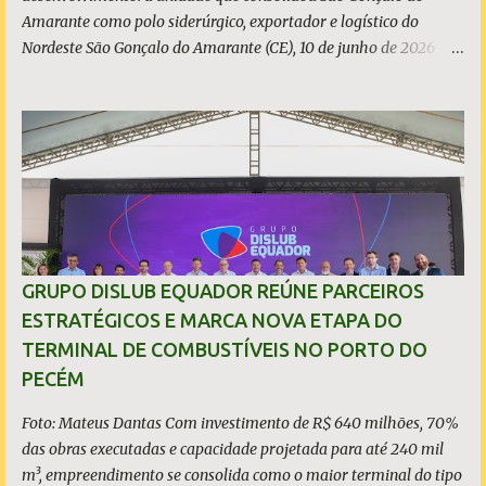
Amarante como polo siderúrgico, exportador e logístico do
Nordeste São Gonçalo do Amarante (CE), 10 de junho de 2026 - A
ArcelorMittal Pecém completa 10 anos de operação nesta
quarta-feira, 10 de junho, com um legado que vai muito além dos
números da produção. Desde o acendimento do Alto-Forno, em
junho de 2016, a unidade produziu mais de 27 milhões de
toneladas de placas de aço, exportadas para mais de 20 países, e
consolidou o Ceará como polo siderúrgico, exportador e logístico
do Nordeste. Com capacidade instalada de 3 milhões de
toneladas de placas de aço por ano - marca atingida em 2023 e
consolidada nos anos seguintes, a planta emprega diretamente
GRUPO DISLUB EQUADOR REÚNE PARCEIROS
quase 6 mil pessoas, responde por 9,5% de todo o aço bruto
ESTRATÉGICOS E MARCA NOVA ETAPA DO
produzido no Brasil e posicionou o Estado do Ceará entre os
TERMINAL DE COMBUSTÍVEIS NO PORTO DO
protagonistas da siderurgia nacional, como quarto maior
PECÉM
produtor do Brasil. O presidente da ArcelorMittal Brasil...
Foto: Mateus Dantas Com investimento de R$ 640 milhões, 70%
das obras executadas e capacidade projetada para até 240 mil
m³, empreendimento se consolida como o maior terminal do tipo