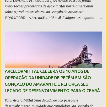
Foto: Davi Maia Principais desafios no ano passado foram
importações predatórias de aço e tarifas norte-americanas
sobre o produto brasileiro São Gonçalo do Amarante
(30/04/2026) - A ArcelorMittal Brasil divulgou nesta quinta-
feira (30/04/2026) seus resultados financeiros e operacionais
consolidados (*) relativos ao exercício de 2025. As importações
predatórias, sobretudo da China, e as tarifas impostas pelo
Governo dos Estados Unidos afetaram os resultados financeiros
e operacionais da organização e de todo o setor do aço brasileiro.
Ainda assim, a empresa manteve-se como líder no Brasil, com
42% da produção nacional de aço bruto, os investimentos
programados e permaneceu firme em seus valores de segurança,
sustentabilidade, qualidade e liderança. A produção total de aço
ARCELORMITTAL CELEBRA OS 10 ANOS DE
somou 15,14 milhões de toneladas – um recuo de 1,3% em
OPERAÇÃO DA UNIDADE DE PECÉM EM SÃO
relação a 2024. A produção de minério de ferro atingiu 2,34
GONÇALO DO AMARANTE E REFORÇA SEU
milhões de toneladas, montante 18,3% menor que 2024. Neste
LEGADO DE DESENVOLVIMENTO PARA O CEARÁ
caso, o resultado foi impactado pela trans...
Foto: ArcelorMittal Uma década de aço, pessoas e
desenvolvimento: a unidade que consolidou São Gonçalo do