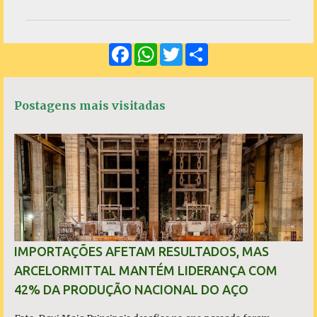
m
e
F
W
T
S
n
a
h
w
h
c
a
i
a
t
e
t
t
r
á
b
s
t
e
Postagens mais visitadas
o
A
e
r
o
p
r
k
p
i
o
s
IMPORTAÇÕES AFETAM RESULTADOS, MAS
ARCELORMITTAL MANTÉM LIDERANÇA COM
42% DA PRODUÇÃO NACIONAL DO AÇO