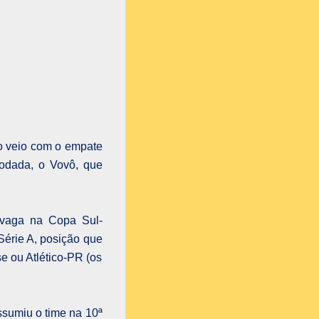
ão veio com o empate
rodada, o Vovô, que
 vaga na Copa Sul-
Série A, posição que
e ou Atlético-PR (os
ssumiu o time na 10ª