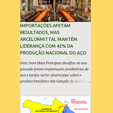
IMPORTAÇÕES AFETAM
RESULTADOS, MAS
ARCELORMITTAL MANTÉM
LIDERANÇA COM 42% DA
PRODUÇÃO NACIONAL DO AÇO
Foto: Davi Maia Principais desafios no ano
passado foram importações predatórias de
aço e tarifas norte-americanas sobre o
produto brasileiro São Gonçalo do Amarante
(30/04/2026) - A ArcelorMittal Brasil
divulgou nesta quinta-feira (30/04/2026)
seus resultados financeiros e operacionais
consolidados (*) relativos ao exercício de
2025. As importações predatórias,