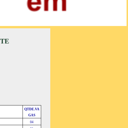
NTE
QTDE.VA
GAS
04