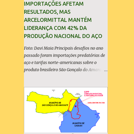
IMPORTAÇÕES AFETAM
RESULTADOS, MAS
ARCELORMITTAL MANTÉM
LIDERANÇA COM 42% DA
PRODUÇÃO NACIONAL DO AÇO
Foto: Davi Maia Principais desafios no ano
passado foram importações predatórias de
aço e tarifas norte-americanas sobre o
produto brasileiro São Gonçalo do Amarante
(30/04/2026) - A ArcelorMittal Brasil
divulgou nesta quinta-feira (30/04/2026)
seus resultados financeiros e operacionais
consolidados (*) relativos ao exercício de
2025. As importações predatórias,
sobretudo da China, e as tarifas impostas
pelo Governo dos Estados Unidos afetaram
os resultados financeiros e operacionais da