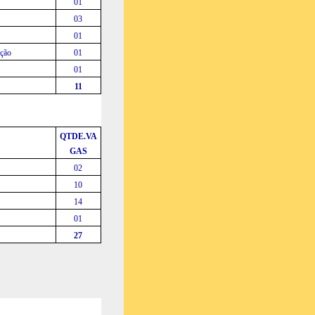
01
03
01
ação
01
01
11
QTDE.VA
GAS
02
10
14
01
27