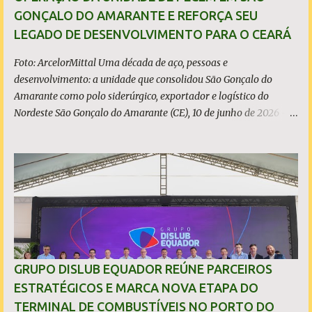
relação a 2024. A produção de minério de ferro atingiu 2,34
GONÇALO DO AMARANTE E REFORÇA SEU
milhões de toneladas, montante 18,3% menor que 2024. Neste
LEGADO DE DESENVOLVIMENTO PARA O CEARÁ
caso, o resultado foi impactado pela trans...
Foto: ArcelorMittal Uma década de aço, pessoas e
desenvolvimento: a unidade que consolidou São Gonçalo do
Amarante como polo siderúrgico, exportador e logístico do
Nordeste São Gonçalo do Amarante (CE), 10 de junho de 2026 - A
ArcelorMittal Pecém completa 10 anos de operação nesta
quarta-feira, 10 de junho, com um legado que vai muito além dos
números da produção. Desde o acendimento do Alto-Forno, em
junho de 2016, a unidade produziu mais de 27 milhões de
toneladas de placas de aço, exportadas para mais de 20 países, e
consolidou o Ceará como polo siderúrgico, exportador e logístico
do Nordeste. Com capacidade instalada de 3 milhões de
toneladas de placas de aço por ano - marca atingida em 2023 e
consolidada nos anos seguintes, a planta emprega diretamente
GRUPO DISLUB EQUADOR REÚNE PARCEIROS
quase 6 mil pessoas, responde por 9,5% de todo o aço bruto
ESTRATÉGICOS E MARCA NOVA ETAPA DO
produzido no Brasil e posicionou o Estado do Ceará entre os
TERMINAL DE COMBUSTÍVEIS NO PORTO DO