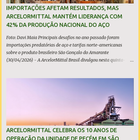
IMPORTAÇÕES AFETAM RESULTADOS, MAS
ARCELORMITTAL MANTÉM LIDERANÇA COM
42% DA PRODUÇÃO NACIONAL DO AÇO
Foto: Davi Maia Principais desafios no ano passado foram
importações predatórias de aço e tarifas norte-americanas
sobre o produto brasileiro São Gonçalo do Amarante
(30/04/2026) - A ArcelorMittal Brasil divulgou nesta quinta-
feira (30/04/2026) seus resultados financeiros e operacionais
consolidados (*) relativos ao exercício de 2025. As importações
predatórias, sobretudo da China, e as tarifas impostas pelo
Governo dos Estados Unidos afetaram os resultados financeiros
e operacionais da organização e de todo o setor do aço brasileiro.
Ainda assim, a empresa manteve-se como líder no Brasil, com
42% da produção nacional de aço bruto, os investimentos
programados e permaneceu firme em seus valores de segurança,
sustentabilidade, qualidade e liderança. A produção total de aço
ARCELORMITTAL CELEBRA OS 10 ANOS DE
somou 15,14 milhões de toneladas – um recuo de 1,3% em
OPERAÇÃO DA UNIDADE DE PECÉM EM SÃO