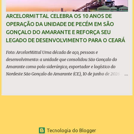
transparente e sem propaganda enganosa, sobretudo quando
investimentos bilionários são usados como vitrine política. O que
ARCELORMITTAL CELEBRA OS 10 ANOS DE
é, de fato, o CIPP O Complexo Industrial e Portuário do Pecém
OPERAÇÃO DA UNIDADE DE PECÉM EM SÃO
(CIPP) está situado parcialmente nos municípios de São Gonçalo
GONÇALO DO AMARANTE E REFORÇA SEU
do Amarante e de Caucaia, conforme demonstram o mapa
LEGADO DE DESENVOLVIMENTO PARA O CEARÁ
acima. Embora a Vila (ou distrito) do Pecém pertença a Sã...
Foto: ArcelorMittal Uma década de aço, pessoas e
desenvolvimento: a unidade que consolidou São Gonçalo do
Amarante como polo siderúrgico, exportador e logístico do
Nordeste São Gonçalo do Amarante (CE), 10 de junho de 2026 - A
ArcelorMittal Pecém completa 10 anos de operação nesta
quarta-feira, 10 de junho, com um legado que vai muito além dos
números da produção. Desde o acendimento do Alto-Forno, em
junho de 2016, a unidade produziu mais de 27 milhões de
toneladas de placas de aço, exportadas para mais de 20 países, e
consolidou o Ceará como polo siderúrgico, exportador e logístico
do Nordeste. Com capacidade instalada de 3 milhões de
Tecnologia do Blogger
toneladas de placas de aço por ano - marca atingida em 2023 e