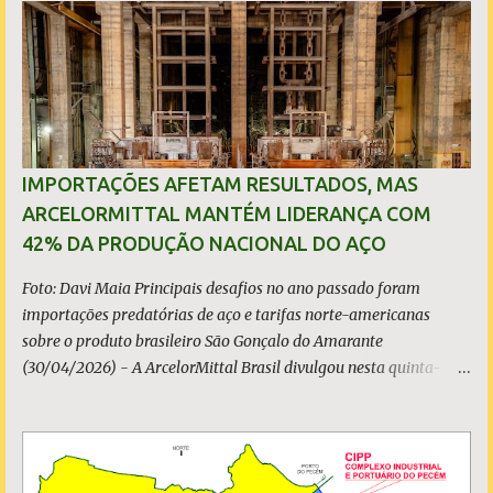
i
o
s
IMPORTAÇÕES AFETAM RESULTADOS, MAS
ARCELORMITTAL MANTÉM LIDERANÇA COM
42% DA PRODUÇÃO NACIONAL DO AÇO
Foto: Davi Maia Principais desafios no ano passado foram
importações predatórias de aço e tarifas norte-americanas
sobre o produto brasileiro São Gonçalo do Amarante
(30/04/2026) - A ArcelorMittal Brasil divulgou nesta quinta-
feira (30/04/2026) seus resultados financeiros e operacionais
consolidados (*) relativos ao exercício de 2025. As importações
predatórias, sobretudo da China, e as tarifas impostas pelo
Governo dos Estados Unidos afetaram os resultados financeiros