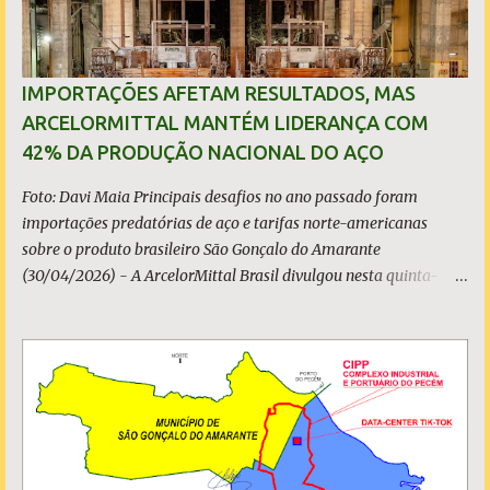
IMPORTAÇÕES AFETAM RESULTADOS, MAS
ARCELORMITTAL MANTÉM LIDERANÇA COM
42% DA PRODUÇÃO NACIONAL DO AÇO
Foto: Davi Maia Principais desafios no ano passado foram
importações predatórias de aço e tarifas norte-americanas
sobre o produto brasileiro São Gonçalo do Amarante
(30/04/2026) - A ArcelorMittal Brasil divulgou nesta quinta-
feira (30/04/2026) seus resultados financeiros e operacionais
consolidados (*) relativos ao exercício de 2025. As importações
predatórias, sobretudo da China, e as tarifas impostas pelo
Governo dos Estados Unidos afetaram os resultados financeiros
e operacionais da organização e de todo o setor do aço brasileiro.
Ainda assim, a empresa manteve-se como líder no Brasil, com
42% da produção nacional de aço bruto, os investimentos
programados e permaneceu firme em seus valores de segurança,