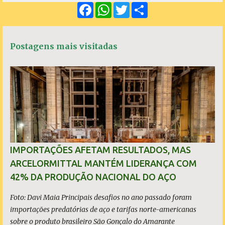
F
W
T
S
n
a
h
w
h
c
a
i
a
t
e
t
t
r
á
b
s
t
e
Postagens mais visitadas
o
A
e
r
o
p
r
k
p
i
o
s
IMPORTAÇÕES AFETAM RESULTADOS, MAS
ARCELORMITTAL MANTÉM LIDERANÇA COM
42% DA PRODUÇÃO NACIONAL DO AÇO
Foto: Davi Maia Principais desafios no ano passado foram
importações predatórias de aço e tarifas norte-americanas
sobre o produto brasileiro São Gonçalo do Amarante