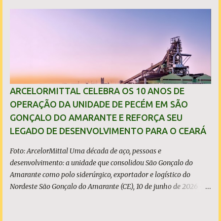
município, mas no município de Caucaia Diante desse fato
objetivo, restam apenas duas hipóteses: ou o prefeito tenta
induzir a população ao erro, atribuindo a São Gonçalo um
investimento que não lhe pertence, ou desconhece os limites
territoriais do município que governa. Em qualquer dos casos, a
situação é grave. A população tem direito à informação correta,
transparente e sem propaganda enganosa, sobretudo quando
investimentos bilionários são usados como vitrine política. O que
ARCELORMITTAL CELEBRA OS 10 ANOS DE
é, de fato, o CIPP O Complexo Industrial e Portuário do Pecém
OPERAÇÃO DA UNIDADE DE PECÉM EM SÃO
(CIPP) está situado parcialmente nos municípios de São Gonçalo
GONÇALO DO AMARANTE E REFORÇA SEU
do Amarante e de Caucaia, conforme demonstram o mapa
LEGADO DE DESENVOLVIMENTO PARA O CEARÁ
acima. Embora a Vila (ou distrito) do Pecém pertença a Sã...
Foto: ArcelorMittal Uma década de aço, pessoas e
desenvolvimento: a unidade que consolidou São Gonçalo do
Amarante como polo siderúrgico, exportador e logístico do
Nordeste São Gonçalo do Amarante (CE), 10 de junho de 2026 - A
ArcelorMittal Pecém completa 10 anos de operação nesta
quarta-feira, 10 de junho, com um legado que vai muito além dos