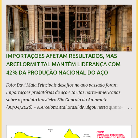
k
p
i
o
s
IMPORTAÇÕES AFETAM RESULTADOS, MAS
ARCELORMITTAL MANTÉM LIDERANÇA COM
42% DA PRODUÇÃO NACIONAL DO AÇO
Foto: Davi Maia Principais desafios no ano passado foram
importações predatórias de aço e tarifas norte-americanas
sobre o produto brasileiro São Gonçalo do Amarante
(30/04/2026) - A ArcelorMittal Brasil divulgou nesta quinta-
feira (30/04/2026) seus resultados financeiros e operacionais
consolidados (*) relativos ao exercício de 2025. As importações
predatórias, sobretudo da China, e as tarifas impostas pelo
Governo dos Estados Unidos afetaram os resultados financeiros