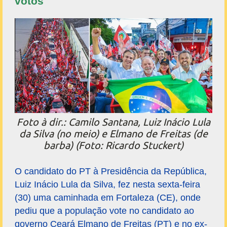
votos
Foto à dir.: Camilo Santana, Luiz Inácio Lula
da Silva (no meio) e Elmano de Freitas (de
barba) (Foto: Ricardo Stuckert)
O candidato do PT à Presidência da República,
Luiz Inácio Lula da Silva, fez nesta sexta-feira
(30) uma caminhada em Fortaleza (CE), onde
pediu que a população vote no candidato ao
governo Ceará Elmano de Freitas (PT) e no ex-