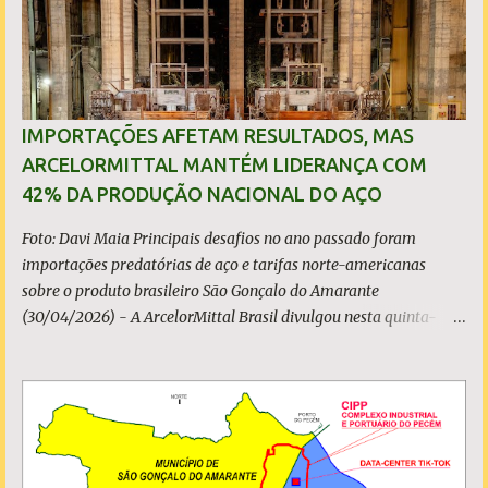
s
IMPORTAÇÕES AFETAM RESULTADOS, MAS
ARCELORMITTAL MANTÉM LIDERANÇA COM
42% DA PRODUÇÃO NACIONAL DO AÇO
Foto: Davi Maia Principais desafios no ano passado foram
importações predatórias de aço e tarifas norte-americanas
sobre o produto brasileiro São Gonçalo do Amarante
(30/04/2026) - A ArcelorMittal Brasil divulgou nesta quinta-
feira (30/04/2026) seus resultados financeiros e operacionais
consolidados (*) relativos ao exercício de 2025. As importações
predatórias, sobretudo da China, e as tarifas impostas pelo
Governo dos Estados Unidos afetaram os resultados financeiros
e operacionais da organização e de todo o setor do aço brasileiro.
Ainda assim, a empresa manteve-se como líder no Brasil, com