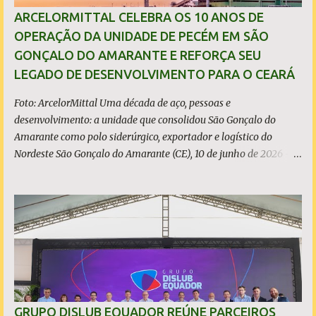
sustentabilidade, qualidade e liderança. A produção total de aço
ARCELORMITTAL CELEBRA OS 10 ANOS DE
somou 15,14 milhões de toneladas – um recuo de 1,3% em
OPERAÇÃO DA UNIDADE DE PECÉM EM SÃO
relação a 2024. A produção de minério de ferro atingiu 2,34
GONÇALO DO AMARANTE E REFORÇA SEU
milhões de toneladas, montante 18,3% menor que 2024. Neste
LEGADO DE DESENVOLVIMENTO PARA O CEARÁ
caso, o resultado foi impactado pela trans...
Foto: ArcelorMittal Uma década de aço, pessoas e
desenvolvimento: a unidade que consolidou São Gonçalo do
Amarante como polo siderúrgico, exportador e logístico do
Nordeste São Gonçalo do Amarante (CE), 10 de junho de 2026 - A
ArcelorMittal Pecém completa 10 anos de operação nesta
quarta-feira, 10 de junho, com um legado que vai muito além dos
números da produção. Desde o acendimento do Alto-Forno, em
junho de 2016, a unidade produziu mais de 27 milhões de
toneladas de placas de aço, exportadas para mais de 20 países, e
consolidou o Ceará como polo siderúrgico, exportador e logístico
do Nordeste. Com capacidade instalada de 3 milhões de
toneladas de placas de aço por ano - marca atingida em 2023 e
consolidada nos anos seguintes, a planta emprega diretamente
GRUPO DISLUB EQUADOR REÚNE PARCEIROS