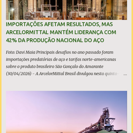
IMPORTAÇÕES AFETAM RESULTADOS, MAS
ARCELORMITTAL MANTÉM LIDERANÇA COM
42% DA PRODUÇÃO NACIONAL DO AÇO
Foto: Davi Maia Principais desafios no ano passado foram
importações predatórias de aço e tarifas norte-americanas
sobre o produto brasileiro São Gonçalo do Amarante
(30/04/2026) - A ArcelorMittal Brasil divulgou nesta quinta-
feira (30/04/2026) seus resultados financeiros e operacionais
consolidados (*) relativos ao exercício de 2025. As importações
predatórias, sobretudo da China, e as tarifas impostas pelo
Governo dos Estados Unidos afetaram os resultados financeiros
e operacionais da organização e de todo o setor do aço brasileiro.
Ainda assim, a empresa manteve-se como líder no Brasil, com
42% da produção nacional de aço bruto, os investimentos
programados e permaneceu firme em seus valores de segurança,